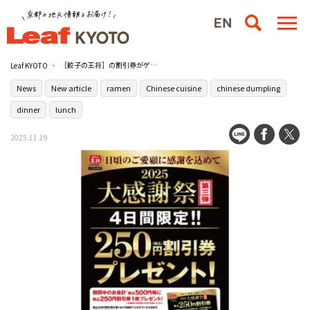
［餃子の王将］の割引券がゲットできるらしい！4日間限定「大感謝祭」第三弾が開催へ
Leaf KYOTO
News
New article
ramen
Chinese cuisine
chinese dumpling
dinner
lunch
2025.11.19