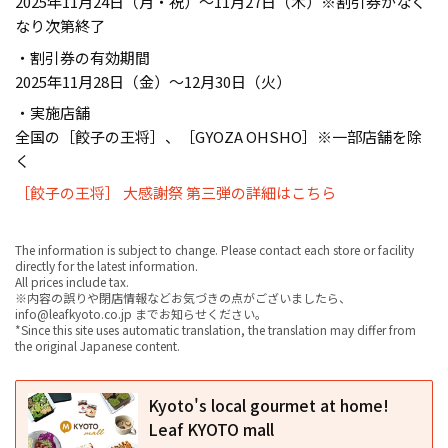
2025年11月24日（月・祝）～11月27日（木）※割引券がなく
なり次第終了
・割引券の有効期間
2025年11月28日（金）～12月30日（火）
・実施店舗
全国の［餃子の王将］、［GYOZA OHSHO］※一部店舗を除
く
［餃子の王将］ 大感謝祭 第三弾の詳細はこちら
The information is subject to change. Please contact each store or facility
directly for the latest information.
All prices include tax.
※内容の誤りや閉店情報などお気づきの点がございましたら、
info@leafkyoto.co.jp までお知らせください。
*Since this site uses automatic translation, the translation may differ from
the original Japanese content.
Kyoto's local gourmet at home!
Leaf KYOTO mall