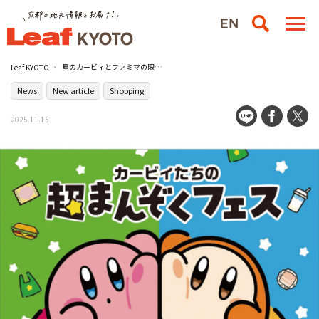
星のカービィとファミマの限定フェス『カービィたちの超まんぞくフェス』が開催中！
Leaf KYOTO
News
New article
Shopping
2025.11.15