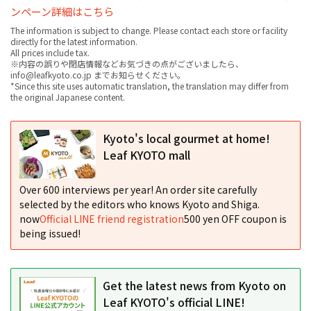
ンペーン詳細はこちら
The information is subject to change. Please contact each store or facility
directly for the latest information.
All prices include tax.
※内容の誤りや閉店情報などお気づきの点がございましたら、
info@leafkyoto.co.jp までお知らせください。
*Since this site uses automatic translation, the translation may differ from
the original Japanese content.
Kyoto's local gourmet at home!
Leaf KYOTO mall
Over 600 interviews per year! An order site carefully
selected by the editors who knows Kyoto and Shiga.
now
Official LINE friend registration
500 yen OFF coupon is
being issued!
Get the latest news from Kyoto on
Leaf KYOTO's official LINE!