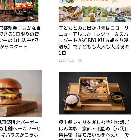
京都駅発！豊かな自
子どもとのお出かけ先はココ！リ
できる1日限りの貸
ニューアルした［レジャー＆スパ
アーの申し込みが7
リゾート ASOBIYUKU 京都るり渓
）からスタート
温泉］で子どもも大人も大満喫の
1日
2026.7.15
PR
祇園祭限定バーガー
極上銀シャリを楽しむ特別な朝ご
の老舗ベーカリーと
はん体験！京都・祇園の［八代目
テーキハウスがコラボ
儀兵衛（はちだいめぎへえ）］で