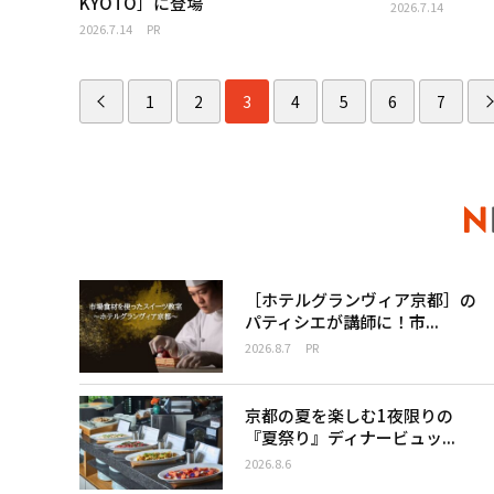
KYOTO］に登場
2026.7.14
2026.7.14
PR
1
2
3
4
5
6
7
［ホテルグランヴィア京都］の
パティシエが講師に！市...
2026.8.7
PR
京都の夏を楽しむ1夜限りの
『夏祭り』ディナービュッ...
2026.8.6