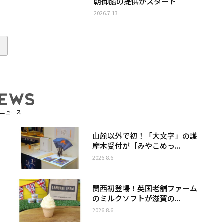
朝御膳の提供がスタート
2026.7.13
ニュース
山麓以外で初！「大文字」の護
摩木受付が［みやこめっ...
2026.8.6
関西初登場！英国老舗ファーム
のミルクソフトが滋賀の...
2026.8.6