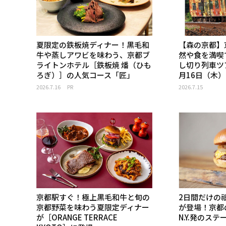
夏限定の鉄板焼ディナー！黒毛和
【森の京都】
牛や蒸しアワビを味わう、京都ブ
然や食を満喫
ライトンホテル［鉄板焼 燔（ひも
し切り列車ツ
ろぎ）］の人気コース「匠」
月16日（木
2026.7.16
PR
2026.7.15
京都駅すぐ！極上黒毛和牛と旬の
2日間だけの
京都野菜を味わう夏限定ディナー
が登場！京都
が［ORANGE TERRACE
N.Y.発のス