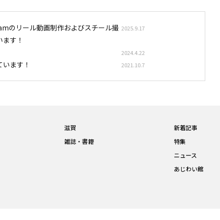
stagramのリール動画制作およびスチール撮
2025.9.17
います！
2024.4.22
ています！
2021.10.7
滋賀
新着記事
雑誌・書籍
特集
ニュース
あじわい館