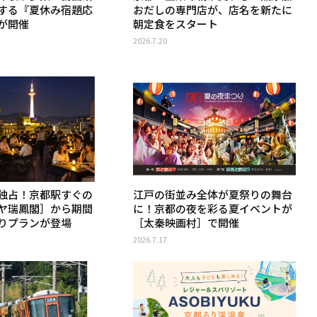
する『夏休み宿題応
おだしの専門店が、店名を新たに
が開催
朝定食をスタート
2026.7.20
独占！京都駅すぐの
江戸の街並み全体が夏祭りの舞台
ヤ瑞鳳閣］から期間
に！京都の夜を彩る夏イベントが
りプランが登場
［太秦映画村］で開催
2026.7.17