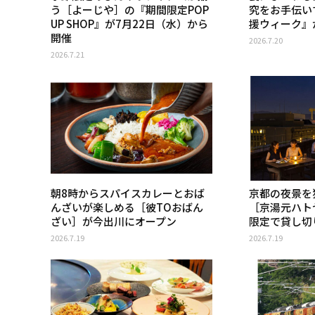
う［よーじや］の『期間限定POP
究をお手伝い
UP SHOP』が7月22日（水）から
援ウィーク』
開催
2026.7.20
2026.7.21
朝8時からスパイスカレーとおば
京都の夜景を
んざいが楽しめる［彼TOおばん
［京湯元ハト
ざい］が今出川にオープン
限定で貸し切
2026.7.19
2026.7.19