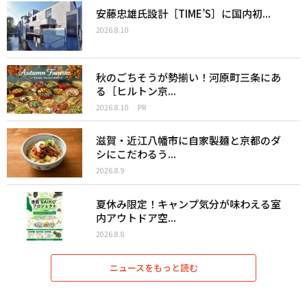
安藤忠雄氏設計［TIME’S］に国内初...
2026.8.10
秋のごちそうが勢揃い！河原町三条にあ
る［ヒルトン京...
2026.8.10
PR
滋賀・近江八幡市に自家製麺と京都のダ
シにこだわるう...
2026.8.9
夏休み限定！キャンプ気分が味わえる室
内アウトドア空...
2026.8.8
ニュースをもっと読む