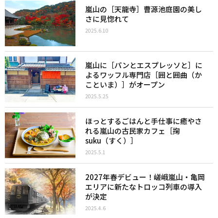
嵐山の［天龍寺］曹源池庭園の美し
さに見惚れて
2025.6.10
嵐山に［パンとエスプレッソと］に
よるワッフル専門店［囲と囲曲（か
こといま）］がオープン
2025.5.25
ほっとするごはんと手仕事に癒やさ
れる嵐山の古民家カフェ［掬
suku（すく）］
2025.5.1
2027年春デビュー！嵯峨嵐山・亀岡
エリアに新たなトロッコ列車の導入
が決定
2025.4.6