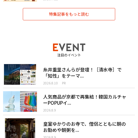
特集記事をもっと読む
注目のイベント
糸井重里さんらが登壇！［清水寺］で
「知性」をテーマ...
2026.8.10
PR
人気商品が京都で再集結！韓国カルチャ
ーPOPUPイ...
2026.8.9
皇室ゆかりのお寺で、僧侶とともに朝の
お勤めや朝粥を...
2026.8.9