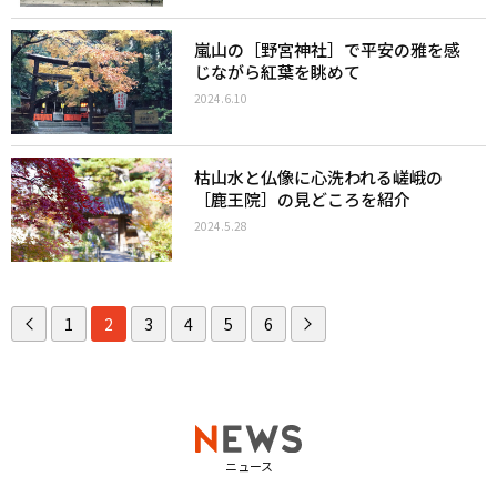
嵐山の［野宮神社］で平安の雅を感
じながら紅葉を眺めて
2024.6.10
枯山水と仏像に心洗われる嵯峨の
［鹿王院］の見どころを紹介
2024.5.28
1
2
3
4
5
6
ニュース