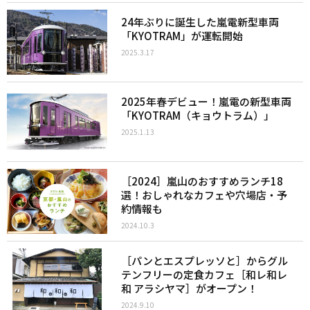
24年ぶりに誕生した嵐電新型車両
「KYOTRAM」が運転開始
2025.3.17
2025年春デビュー！嵐電の新型車両
「KYOTRAM（キョウトラム）」
2025.1.13
［2024］嵐山のおすすめランチ18
選！おしゃれなカフェや穴場店・予
約情報も
2024.10.3
［パンとエスプレッソと］からグル
テンフリーの定食カフェ［和レ和レ
和 アラシヤマ］がオープン！
2024.9.10