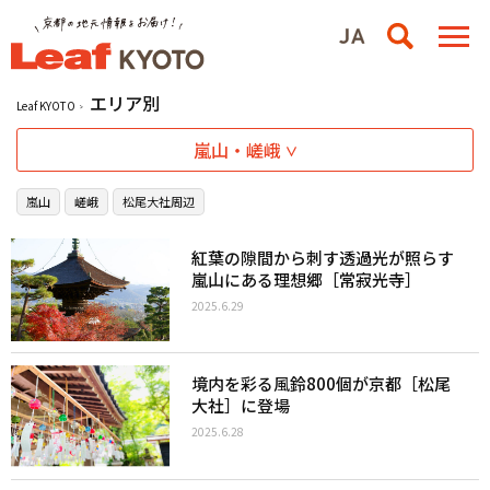
エリア別
Leaf KYOTO
嵐山・嵯峨
嵐山
嵯峨
松尾大社周辺
紅葉の隙間から刺す透過光が照らす
嵐山にある理想郷［常寂光寺］
2025.6.29
境内を彩る風鈴800個が京都［松尾
大社］に登場
2025.6.28