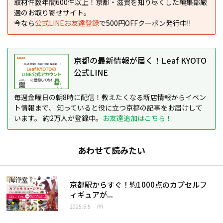
取材件数年間600件以上！京都・滋賀を知り尽くした編集部厳
選のお取り寄せサイト。
今なら
公式LINEお友達登録
で500円OFFクーポン発行中!!
京都の最新情報が届く！Leaf KYOTO
公式LINE
毎週金曜日の朝8時に配信！教えたくなる新店情報からイベン
ト情報まで、 知っていると役に立つ京都の記事をお届けして
います。 約2万人が登録中。
お友達追加はこちら！
あわせて読みたい
京都駅からすぐ！約1000点のカプセルフ
ィギュアが...
2025.6.5
PR