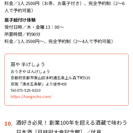
料金／1人 2500円（お茶、お菓子付き）、完全予約制（2～6
人で予約可能）
扇子絵付け体験
受付日時／木・金曜 13：00～
所要時間／約90分
料金／1人 3500円〜、完全予約制（2～4人で予約可能）
扇や 半げしょう
おうぎや はんげしょう
京都府京都市東山区本町通五条上ル森下町535
京阪「清水五条駅」より徒歩4分
Tel.075-525-6210
https://hangesho.com/
酒好き必見！ 創業100年を超える酒蔵で味わう
10.
日本酒［月桂冠大倉記念館］／伏見