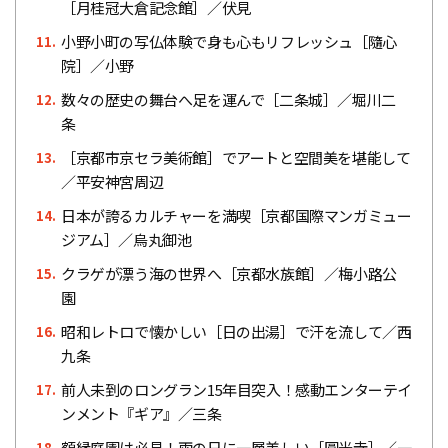
［月桂冠大倉記念館］／伏見
小野小町の写仏体験で身も心もリフレッシュ［隨心
11.
院］／小野
数々の歴史の舞台へ足を運んで［二条城］／堀川二
12.
条
［京都市京セラ美術館］でアートと空間美を堪能して
13.
／平安神宮周辺
日本が誇るカルチャーを満喫［京都国際マンガミュー
14.
ジアム］／烏丸御池
クラゲが漂う海の世界へ［京都水族館］／梅小路公
15.
園
昭和レトロで懐かしい［日の出湯］で汗を流して／西
16.
九条
前人未到のロングラン15年目突入！感動エンターテイ
17.
ンメント『ギア』／三条
額縁庭園は必見！雨の日に一層美しい［圓光寺］／一
18.