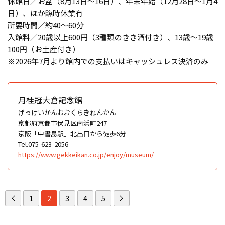
休館日／お盆（8月13日～16日）、年末年始（12月28日～1月4
日）、ほか臨時休業有
所要時間／約40〜60分
入館料／20歳以上600円（3種類のきき酒付き）、13歳～19歳
100円（お土産付き）
※2026年7月より館内での支払いはキャッシュレス決済のみ
月桂冠大倉記念館
げっけいかんおおくらきねんかん
京都府京都市伏見区南浜町247
京阪「中書島駅」北出口から徒歩6分
Tel.075-623-2056
https://www.gekkeikan.co.jp/enjoy/museum/
1
2
3
4
5