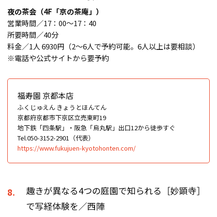
夜の茶会（4F「京の茶庵」）
営業時間／17：00～17：40
所要時間／40分
料金／1人 6930円（2～6人で予約可能。6人以上は要相談）
※電話や公式サイトから要予約
福寿園 京都本店
ふくじゅえん きょうとほんてん
京都府京都市下京区立売東町19
地下鉄「四条駅」・阪急「烏丸駅」出口12から徒歩すぐ
Tel.050-3152-2901（代表）
https://www.fukujuen-kyotohonten.com/
趣きが異なる4つの庭園で知られる［妙顕寺］
8.
で写経体験を／西陣