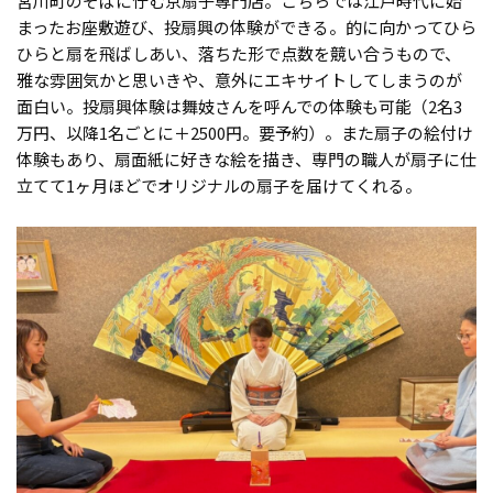
宮川町のそばに佇む京扇子専門店。こちらでは江戸時代に始
まったお座敷遊び、投扇興の体験ができる。的に向かってひら
ひらと扇を飛ばしあい、落ちた形で点数を競い合うもので、
雅な雰囲気かと思いきや、意外にエキサイトしてしまうのが
面白い。投扇興体験は舞妓さんを呼んでの体験も可能（2名3
万円、以降1名ごとに＋2500円。要予約）。また扇子の絵付け
体験もあり、扇面紙に好きな絵を描き、専門の職人が扇子に仕
立てて1ヶ月ほどでオリジナルの扇子を届けてくれる。