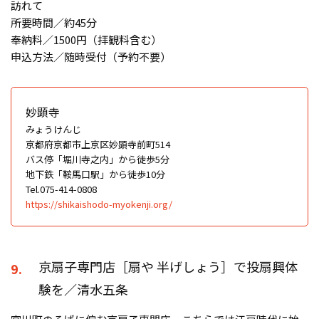
訪れて
所要時間／約45分
奉納料／1500円（拝観料含む）
申込方法／随時受付（予約不要）
妙顕寺
みょうけんじ
京都府京都市上京区妙顕寺前町514
バス停「堀川寺之内」から徒歩5分
地下鉄「鞍馬口駅」から徒歩10分
Tel.075-414-0808
https://shikaishodo-myokenji.org/
京扇子専門店［扇や 半げしょう］で投扇興体
9.
験を／清水五条