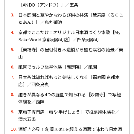
［ANDO（アンドウ）］／五条
日本庭園と華やかなわらび餅の共演［麓寿庵（ろくじ
3.
ゅあん）］／烏丸御池
京都でここだけ！オリジナル日本酒づくり体験［My
4.
Sake World 京都河原町店］／四条河原町
［東福寺］の屋根付き木造橋から望む渓谷の絶景／東
5.
山
祇園でセルフ坐禅体験［両足院］／祇園
6.
日本茶は知ればもっと美味しくなる［福寿園 京都本
7.
店］／四条烏丸
趣きが異なる4つの庭園で知られる［妙顕寺］で写経
8.
体験を／西陣
京扇子専門店［扇や 半げしょう］で投扇興体験を／
9.
清水五条
酒好き必見！ 創業100年を超える酒蔵で味わう日本酒
10.