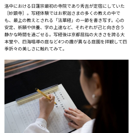
洛中における日蓮宗最初の寺院であり秀吉が定宿にしていた
［妙顕寺］。写経体験ではお釈迦さまの多くの教えの中で
も、最上の教えとされる「法華経」の一節を書き写す。心の
安定、祈願や供養、字の上達など、それぞれが己と向き合う
静かな時間を過ごせる。写経後は京都屈指の大きさを誇る大
本堂や、四海唱導の庭など4つの趣が異なる庭園を拝観して四
季折々の美しさに触れてみて。