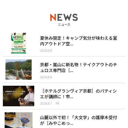
ニュース
夏休み限定！キャンプ気分が味わえる室
内アウトドア空...
2026.8.8
京都・嵐山に新名物！テイクアウトのチ
ュロス専門店［...
2026.8.8
［ホテルグランヴィア京都］のパティシ
エが講師に！市...
2026.8.7
PR
山麓以外で初！「大文字」の護摩木受付
が［みやこめっ...