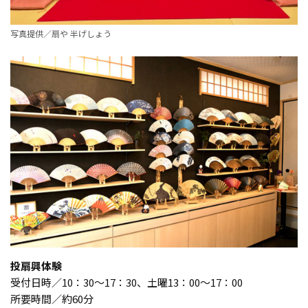
写真提供／扇や 半げしょう
投扇興体験
受付日時／10：30～17：30、土曜13：00～17：00
所要時間／約60分