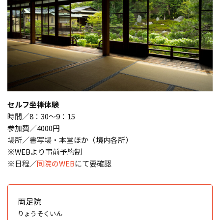
セルフ坐禅体験
時間／8：30〜9：15
参加費／4000円
場所／書写場・本堂ほか（境内各所）
※WEBより事前予約制
※日程／
同院の
WEB
にて要確認
両足院
りょうそくいん