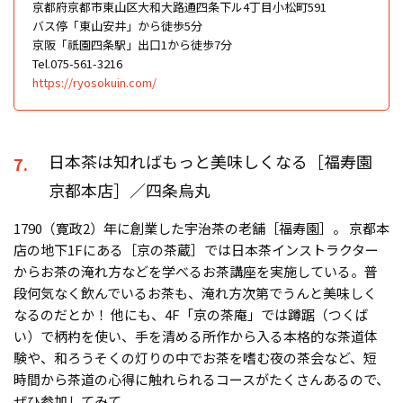
京都府京都市東山区大和大路通四条下ル4丁目小松町591
バス停「東山安井」から徒歩5分
京阪「祇園四条駅」出口1から徒歩7分
Tel.075-561-3216
https://ryosokuin.com/
日本茶は知ればもっと美味しくなる［福寿園
7.
京都本店］／四条烏丸
1790（寛政2）年に創業した宇治茶の老舗［福寿園］。 京都本
店の地下1Fにある［京の茶蔵］では日本茶インストラクター
からお茶の淹れ方などを学べるお茶講座を実施している。普
段何気なく飲んでいるお茶も、淹れ方次第でうんと美味しく
なるのだとか！ 他にも、4F「京の茶庵」では蹲踞（つくば
い）で柄杓を使い、手を清める所作から入る本格的な茶道体
験や、和ろうそくの灯りの中でお茶を嗜む夜の茶会など、短
時間から茶道の心得に触れられるコースがたくさんあるので、
ぜひ参加してみて。