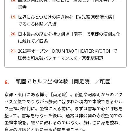
乗寺
世界にひとつだけの焼き物を［瑞光窯 京都清水店］
19.
でろくろ体験／八坂
日本最古の歴史を持つ劇場［南座］で京都の演劇文化
20.
に触れて／四条
2026年オープン［DRUM TAO THEATER KYOTO］で
21.
圧巻の和太鼓パフォーマンスを／京都駅周辺
祇園でセルフ坐禅体験［両足院］／祇園
6.
京都・東山にある禅寺［両足院］。祇園や河原町からのアク
セス至便でありながら静寂に包まれた境内で体験できるセル
フ坐禅が評判に。坐禅に入る前に、まずは書写で心と呼吸を
整えて。書写を行なった後は、通常は非公開の寺院空間での
坐禅体験を。誰かに教わるのではなく、静けさに身を委ね、
自身の呼吸とともに坐る時間を過ごそう。