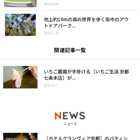
2025.8.14
地上約10mの森の世界を歩く街中のアウ
トドアパーク...
2025.5.23
関連記事一覧
いちご農園が手掛ける［いちご生活 京都
七条本店］が...
2025.8.7
ニュース
［ホテルグランヴィア京都］のパティシ