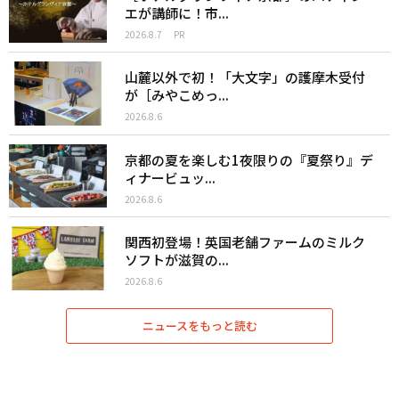
エが講師に！市...
2026.8.7
PR
山麓以外で初！「大文字」の護摩木受付
が［みやこめっ...
2026.8.6
京都の夏を楽しむ1夜限りの『夏祭り』デ
ィナービュッ...
2026.8.6
関西初登場！英国老舗ファームのミルク
ソフトが滋賀の...
2026.8.6
ニュースをもっと読む