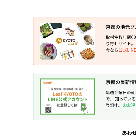
京都の地元グルメ
取材件数年間6
り寄せサイト。
今なら
公式LI
京都の最新情報が
毎週金曜日の朝
で、 知ってい
登録中。
お友達
あわ