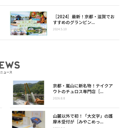
［2024］最新！京都・滋賀でお
すすめのグランピン...
2024.5.10
ニュース
京都・嵐山に新名物！テイクア
ウトのチュロス専門店［...
2026.8.8
山麓以外で初！「大文字」の護
摩木受付が［みやこめっ...