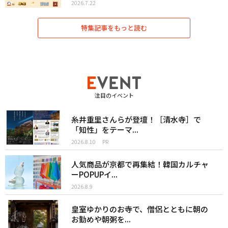
2026.7.22
特集記事をもっと読む
注目のイベント
糸井重里さんらが登壇！［清水寺］で
「知性」をテーマ...
2026.8.10
PR
人気商品が京都で再集結！韓国カルチャ
ーPOPUPイ...
2026.8.9
皇室ゆかりのお寺で、僧侶とともに朝の
お勤めや朝粥を...