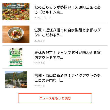
秋のごちそうが勢揃い！河原町三条にあ
る［ヒルトン京...
2026.8.10
PR
滋賀・近江八幡市に自家製麺と京都のダ
シにこだわるう...
2026.8.9
夏休み限定！キャンプ気分が味わえる室
内アウトドア空...
2026.8.8
京都・嵐山に新名物！テイクアウトのチ
ュロス専門店［...
2026.8.8
ニュースをもっと読む