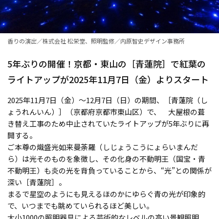
香りの演出／株式会社 松栄堂、照明監修／内原智史デザイン事務所
5年ぶりの開催！京都・東山の［青蓮院］で紅葉の
ライトアップが2025年11月7日（金）よりスタート
2025年11月7日（金）〜12月7日（日）の期間、［青蓮院（し
ょうれんいん）］（京都府京都市東山区）で、 大屋根の葺
き替え工事のため中止されていたライトアップが5年ぶりに再
開する。
ご本尊の熾盛光如来曼荼羅（しじょうこうにょらいまんだ
ら）は光そのものを象徴し、その化身の不動明王（国宝・青
不動明王）も炎の光を背負っていることから、“光”との関係が
深い［青蓮院］。
まるで星空のようにも見えるほのかにゆらぐ青の光が印象的
で、いつまでも眺めていられるほど美しい。
大小1000の照明器具による芸術的なレベルの高い景観照明