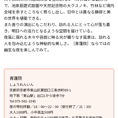
で、池泉廻遊式庭園や天然記念物の大クスノキ、竹林など境内
全域を余すところなく照らし出し、日中とは異なる静寂と美
の世界を堪能できる。
また香りの演出にもこだわり、訪れる人にとって心が落ち着
き、明日への活力となるような空間を届けている。
夜風に揺れる木々や苔庭に映る光が織りなす風景は、訪れる
人を包み込むような神秘的な美しさ。［青蓮院］ならではの
幽玄な夜を楽しんでみて。
青蓮院
しょうれんいん
京都府京都市東山区粟田口三条坊町69-1
地下鉄「東山駅」出口1から徒歩7分
Tel.075-561-2345
夜の特別拝観／18：00〜22：00（受付終了／21：30）
大人1000円、小中高生500円
※土・日曜、祝日のみ＋1000円で抹茶・お茶菓子を追加可能