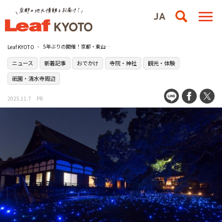
5年ぶりの開催！京都・東山の［青蓮院］で紅葉のライトアップが2025年11月7日（金）よりスタート
Leaf KYOTO
ニュース
新着記事
おでかけ
寺院・神社
観光・体験
祇園・清水寺周辺
2025.11.7
PR