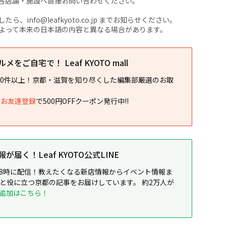
各店舗・施設へ直接お問い合わせください。
nfo@leafkyoto.co.jp までお知らせください。
よって本来の日本語の内容と異なる場合があります。
をご自宅で！ Leaf KYOTO mall
00件以上！京都・滋賀を知り尽くした編集部厳選のお取
NEお友達登録
で500円OFFクーポン発行中!!
届く！Leaf KYOTO公式LINE
8時に配信！教えたくなる新店情報からイベント情報ま
ると役に立つ京都の記事をお届けしています。 約2万人が
追加はこちら！