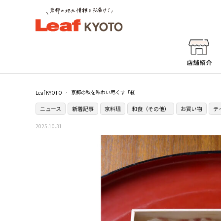
京都の秋を味わい尽くす「紅葉弁当」が［和久傳（わくでん）］から登場
Leaf KYOTO
ニュース
新着記事
京料理
和食（その他）
お買い物
テ
2025.10.31