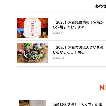
あわ
［2025］京都紅葉情報！名所か
ら穴場までおすすめ...
2025.10.3
［2025］京都でおばんざいを楽
しむならここ！朝ご...
2025.3.14
山麓以外で初！「大文字」の護