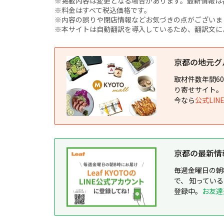
※掲載内容は変更となる場合があります。最新情報は
※料金はすべて税込価格です。
※内容の誤りや閉店情報などお気づきの点がございましたら、i
※本サイトは自動翻訳を導入しているため、翻訳文に
京都の地元グルメ
取材件数年間6
り寄せサイト。
今なら
公式LI
京都の最新情報が
毎週金曜日の朝
で、 知ってい
登録中。
お友達