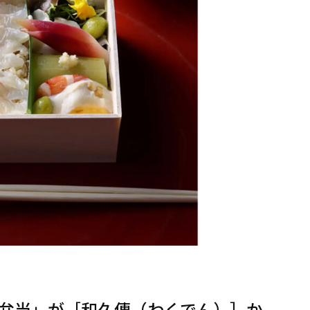
弁当」が［和久傳（わくでん）］か