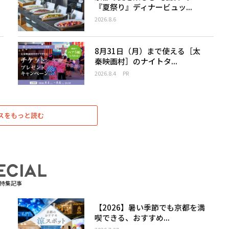
『夏祭り』ディナービュッ...
2026.8.6
8月31日（月）まで使える［太
秦映画村］のナイトタ...
2026.8.4
PR
スをもっと読む
特集記事
【2026】暑い季節でも京都を満
喫できる、おすすめ...