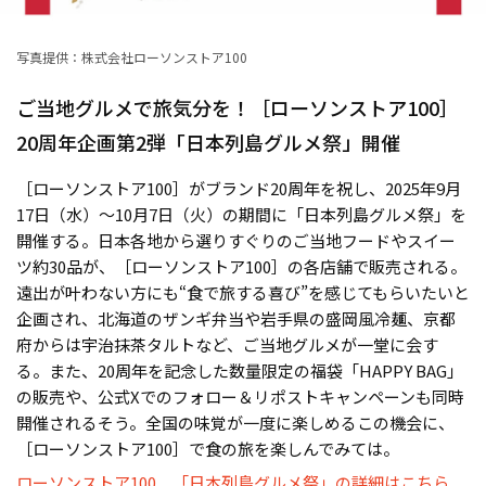
写真提供：株式会社ローソンストア100
ご当地グルメで旅気分を！［ローソンストア100］
20周年企画第2弾「日本列島グルメ祭」開催
［ローソンストア100］がブランド20周年を祝し、2025年9月
17日（水）〜10月7日（火）の期間に「日本列島グルメ祭」を
開催する。日本各地から選りすぐりのご当地フードやスイー
ツ約30品が、［ローソンストア100］の各店舗で販売される。
遠出が叶わない方にも“食で旅する喜び”を感じてもらいたいと
企画され、北海道のザンギ弁当や岩手県の盛岡風冷麺、京都
府からは宇治抹茶タルトなど、ご当地グルメが一堂に会す
る。また、20周年を記念した数量限定の福袋「HAPPY BAG」
の販売や、公式Xでのフォロー＆リポストキャンペーンも同時
開催されるそう。全国の味覚が一度に楽しめるこの機会に、
［ローソンストア100］で食の旅を楽しんでみては。
ローソンストア100 「日本列島グルメ祭」の詳細はこちら