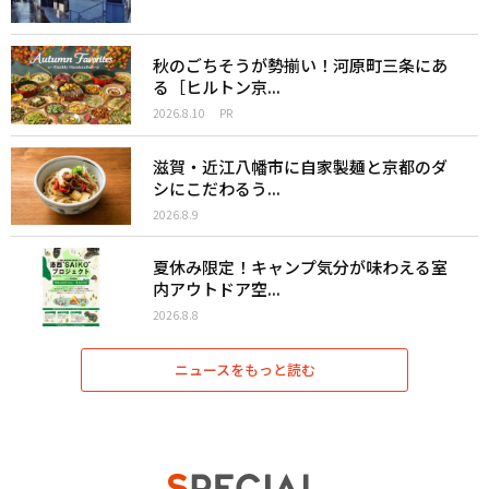
秋のごちそうが勢揃い！河原町三条にあ
る［ヒルトン京...
2026.8.10
PR
滋賀・近江八幡市に自家製麺と京都のダ
シにこだわるう...
2026.8.9
夏休み限定！キャンプ気分が味わえる室
内アウトドア空...
2026.8.8
ニュースをもっと読む