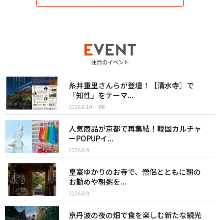
注目のイベント
糸井重里さんらが登壇！［清水寺］で
「知性」をテーマ...
2026.8.10
PR
人気商品が京都で再集結！韓国カルチャ
ーPOPUPイ...
2026.8.9
皇室ゆかりのお寺で、僧侶とともに朝の
お勤めや朝粥を...
2026.8.9
京丹波の夜の畑で食を楽しむ新たな観光