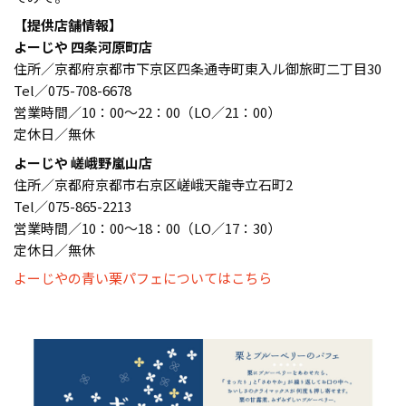
【提供店舗情報】
よーじや 四条河原町店
住所／京都府京都市下京区四条通寺町東入ル御旅町二丁目30
Tel／075-708-6678
営業時間／10：00〜22：00（LO／21：00）
定休日／無休
よーじや 嵯峨野嵐山店
住所／京都府京都市右京区嵯峨天龍寺立石町2
Tel／075-865-2213
営業時間／10：00〜18：00（LO／17：30）
定休日／無休
よーじやの青い栗パフェについてはこちら