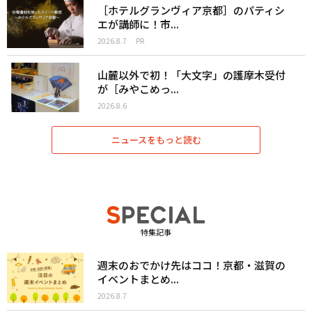
［ホテルグランヴィア京都］のパティシ
エが講師に！市...
2026.8.7
PR
山麓以外で初！「大文字」の護摩木受付
が［みやこめっ...
2026.8.6
ニュースをもっと読む
特集記事
週末のおでかけ先はココ！京都・滋賀の
イベントまとめ...
2026.8.7