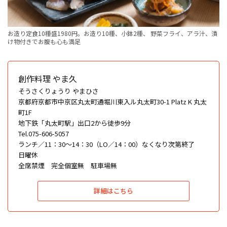
お造り定食10種盛1980円。お造り10種、小鉢2種、 野菜フライ、アラ汁、漬
け物付きでお腹も心も満足
創作料理 やま久
そうさくりょうり やまひさ
京都府京都市中京区丸太町通堀川東入ル丸太町30-1 Platz K 丸太
町1F
地下鉄「丸太町駅」出口2から徒歩9分
Tel.075-606-5057
ランチ／11：30〜14：30（LO／14：00）なくなり次第終了
日曜休
全席禁煙 完全個室無 駐車場無
詳細はこちら