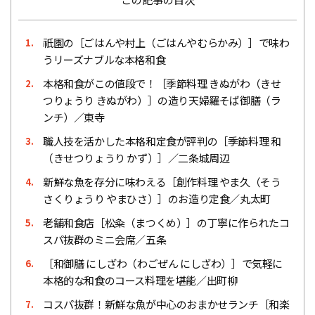
祇園の［ごはんや村上（ごはんやむらかみ）］で味わ
1.
うリーズナブルな本格和食
本格和食がこの値段で！［季節料理 きぬがわ（きせ
2.
つりょうり きぬがわ）］の造り天婦羅そば御膳（ラ
ンチ）／東寺
職人技を活かした本格和定食が評判の［季節料理 和
3.
（きせつりょうり かず）］／二条城周辺
新鮮な魚を存分に味わえる［創作料理 やま久（そう
4.
さくりょうり やまひさ）］のお造り定食／丸太町
老舗和食店［松粂（まつくめ）］の丁寧に作られたコ
5.
スパ抜群のミニ会席／五条
［和御膳 にしざわ（わごぜん にしざわ）］で気軽に
6.
本格的な和食のコース料理を堪能／出町柳
コスパ抜群！新鮮な魚が中心のおまかせランチ［和楽
7.