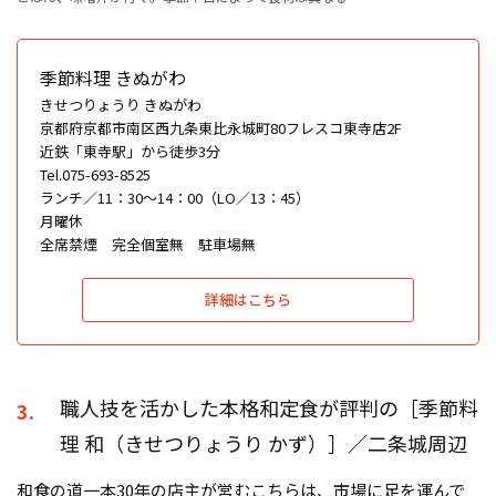
季節料理 きぬがわ
きせつりょうり きぬがわ
京都府京都市南区西九条東比永城町80フレスコ東寺店2F
近鉄「東寺駅」から徒歩3分
Tel.075-693-8525
ランチ／11：30〜14：00（LO／13：45）
月曜休
全席禁煙 完全個室無 駐車場無
詳細はこちら
職人技を活かした本格和定食が評判の［季節料
3.
理 和（きせつりょうり かず）］／二条城周辺
和食の道一本30年の店主が営むこちらは、市場に足を運んで