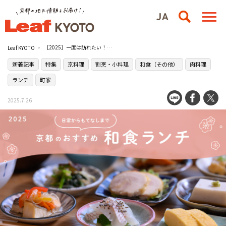
［2025］一度は訪れたい！京都の絶品和食ランチ26選
Leaf KYOTO
新着記事
特集
京料理
割烹・小料理
和食（その他）
肉料理
ランチ
町家
2025.7.26