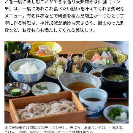
どを一度に楽しむことができる造り天婦羅そば御膳（ラン
チ）は、一度にあれこれ食べたい願いを叶えてくれる贅沢な
メニュー。有名料亭などで研鑽を積んだ店主が一つひとつ丁
寧に作る料理は、揚げ加減が絶妙な天ぷらや、脂ののった刺
身など、お腹も心も満たしてくれる美味しさ。
造り天婦羅そば御膳2700円（ランチ）。天ぷら、お造り、そば、小鉢2皿、
ごはん、味噌汁が付く。季節や日によって食材は異なる