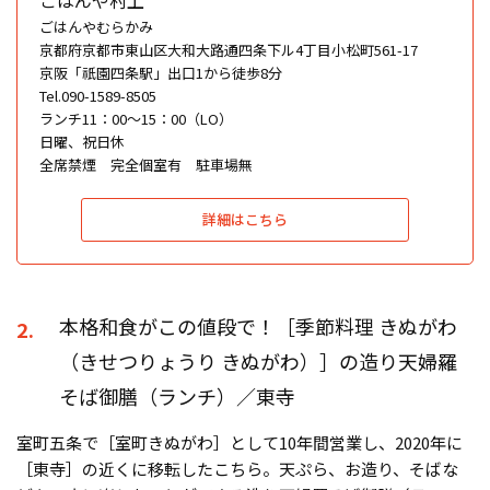
ごはんやむらかみ
京都府京都市東山区大和大路通四条下ル4丁目小松町561-17
京阪「祇園四条駅」出口1から徒歩8分
Tel.090-1589-8505
ランチ11：00〜15：00（LO）
日曜、祝日休
全席禁煙 完全個室有 駐車場無
詳細はこちら
本格和食がこの値段で！［季節料理 きぬがわ
2.
（きせつりょうり きぬがわ）］の造り天婦羅
そば御膳（ランチ）／東寺
室町五条で［室町きぬがわ］として10年間営業し、2020年に
［東寺］の近くに移転したこちら。天ぷら、お造り、そばな