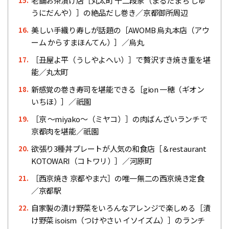
老舗お茶漬け店［丸太町 十二段家（まるたまち じゅ
15.
うにだんや）］の絶品だし巻き／京都御所周辺
美しい手織り寿しが話題の［AWOMB 烏丸本店（アウ
16.
ーム からすまほんてん）］／烏丸
［丑屋よ平（うしやよへい）］で贅沢すき焼き重を堪
17.
能／丸太町
新感覚の巻き寿司を堪能できる［gion 一穂（ギオン
18.
いちほ）］／祇園
［京 ～miyako～（ミヤコ）］の肉ばんざいランチで
19.
京都肉を堪能／祇園
欲張り3種丼プレートが人気の和食店［＆restaurant
20.
KOTOWARI（コトワリ）］／河原町
［西京焼き 京都やま六］の唯一無二の西京焼き定食
21.
／京都駅
自家製の漬け野菜をいろんなアレンジで楽しめる［漬
22.
け野菜 isoism（つけやさい イソイズム）］のランチ