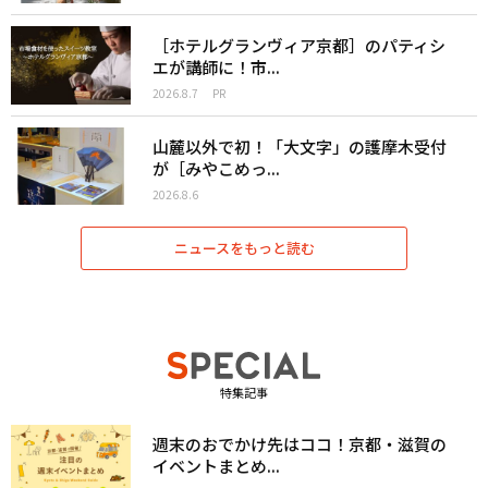
［ホテルグランヴィア京都］のパティシ
エが講師に！市...
2026.8.7
PR
山麓以外で初！「大文字」の護摩木受付
が［みやこめっ...
2026.8.6
ニュースをもっと読む
特集記事
週末のおでかけ先はココ！京都・滋賀の
イベントまとめ...