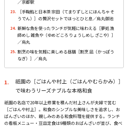
／京都駅
［手鞠鮨と日本茶 宗田（てまりずしとにほんちゃ そ
23.
うでん）］の贅沢セットでほっとひと息／烏丸御池
新鮮な魚を使ったランチが気軽に味わえる［夢処 漁
24.
師めし 雑魚や（ゆめどころ りょうしめし ざこや）］
／烏丸
割烹の味を気軽に楽しめる昼膳［割烹 凪（かっぽう
25.
なぎ）］／烏丸
祇園の［ごはんや村上（ごはんやむらかみ）］
1.
で味わうリーズナブルな本格和食
祇園の名店で20年以上修業を積んだ村上さんが夫婦で営む
［ごはんや村上］。和食のシンプルな美味しさを追求し、お
ばんざいのほか、親しみのある和食料理を提供する。ランチ
の看板メニュー・豆皿定食は9種類のおばんざいが並び、食べ