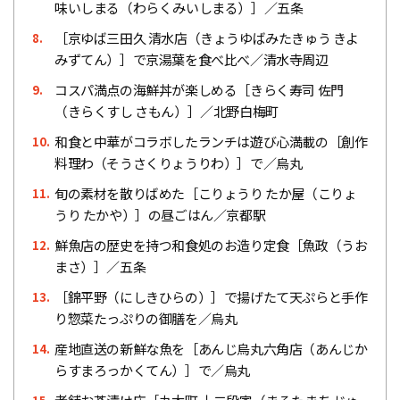
味いしまる（わらくみいしまる）］／五条
［京ゆば三田久 清水店（きょうゆばみたきゅう きよ
8.
みずてん）］で京湯葉を食べ比べ／清水寺周辺
コスパ満点の海鮮丼が楽しめる［きらく寿司 佐門
9.
（きらくすし さもん）］／北野白梅町
和食と中華がコラボしたランチは遊び心満載の［創作
10.
料理わ（そうさくりょうりわ）］で／烏丸
旬の素材を散りばめた［こりょうり たか屋（こりょ
11.
うり たかや）］の昼ごはん／京都駅
鮮魚店の歴史を持つ和食処のお造り定食［魚政（うお
12.
まさ）］／五条
［錦平野（にしきひらの）］で揚げたて天ぷらと手作
13.
り惣菜たっぷりの御膳を／烏丸
産地直送の新鮮な魚を［あんじ烏丸六角店（あんじか
14.
らすまろっかくてん）］で／烏丸