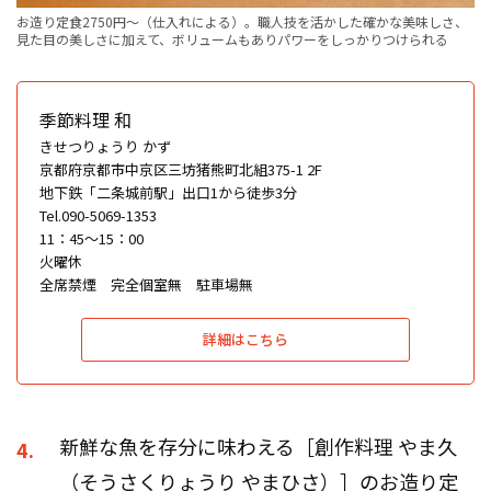
お造り定食2750円～（仕入れによる）。職人技を活かした確かな美味しさ、
見た目の美しさに加えて、ボリュームもありパワーをしっかりつけられる
季節料理 和
きせつりょうり かず
京都府京都市中京区三坊猪熊町北組375-1 2F
地下鉄「二条城前駅」出口1から徒歩3分
Tel.090-5069-1353
11：45〜15：00
火曜休
全席禁煙 完全個室無 駐車場無
詳細はこちら
新鮮な魚を存分に味わえる［創作料理 やま久
4.
（そうさくりょうり やまひさ）］のお造り定