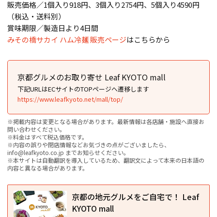
販売価格／1個入り918円、3個入り2754円、5個入り4590円
（税込・送料別）
賞味期限／製造日より4日間
みその橋サカイ ハム冷麺 販売ページ
はこちらから
京都グルメのお取り寄せ Leaf KYOTO mall
下記URLはECサイトのTOPページへ遷移します
https://www.leafkyoto.net/mall/top/
※掲載内容は変更となる場合があります。最新情報は各店舗・施設へ直接お
問い合わせください。
※料金はすべて税込価格です。
※内容の誤りや閉店情報などお気づきの点がございましたら、
info@leafkyoto.co.jp までお知らせください。
※本サイトは自動翻訳を導入しているため、翻訳文によって本来の日本語の
内容と異なる場合があります。
京都の地元グルメをご自宅で！ Leaf
KYOTO mall