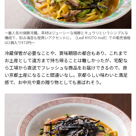
一番人気の焼豚冷麺。具材はジューシーな焼豚とキュウリというシンプルな
構成で、刻み海苔も程良いアクセントに。［Leaf KYOTO mall］での販売価格
は1個入り972円〜
冷蔵保管が必要なことや、賞味期限の都合もあり、これまで
お土産として遠方まで持ち帰ることは難しかったが、宅配な
ら工場から直送でフレッシュな商品をお届けできるので、良
い京都土産になること間違いなし。京都らしい味わいと満足
感で、お中元や夏の贈り物としても喜ばれそう。