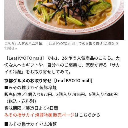
こちらも人気のハム冷麺。［Leaf KYOTO mall］でのお取り寄せは1個入り
918円〜
［Leaf KYOTO mall］でも1、2を争う人気商品のこちら。大
切な人へのギフトや、自分へのご褒美に、京都が誇る『サカ
イの冷麺』をお取り寄せしてみて。
京都グルメのお取り寄せ［Leaf KYOTO mall］
■みその橋サカイ 焼豚冷麺
販売価格／1個入り972円、3個入り2916円、5個入り4860円
（税込・送料別）
賞味期限／製造日より4日間
みその橋サカイ 焼豚冷麺 販売ページ
はこちらから
■みその橋サカイ ハム冷麺