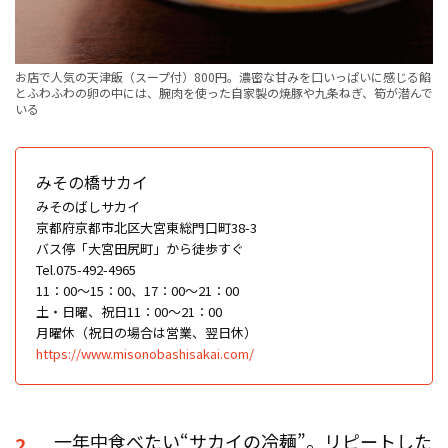
お店で人気の天津飯（スープ付）800円。濃密な甘みを口いっぱいに感じる餡
とふわふわの卵の中には、腕肉を使った自家製の焼豚や九条ねぎ、筍が潜んで
いる
みその橋サカイ
みそのばしサカイ
京都府京都市北区大宮東総門口町38-3
バス停「大宮田尻町」から徒歩すぐ
Tel.075-492-4965
11：00〜15：00、17：00〜21：00
土・日曜、祝日11：00～21：00
月曜休（祝日の場合は営業、翌日休）
https://www.misonobashisakai.com/
一年中食べたい“サカイの冷麺”。リピートした
2.