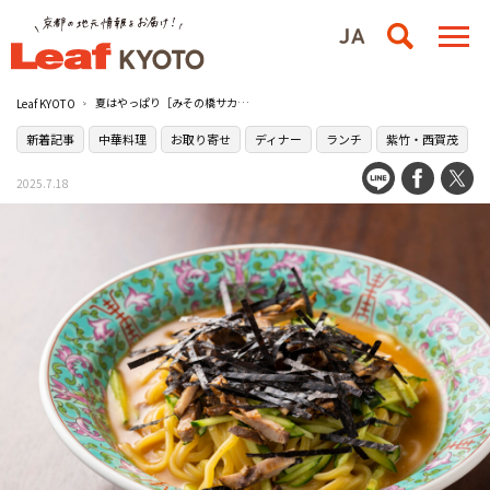
夏はやっぱり［みその橋サカイ］の冷麺！京都の愛され中華はお取り寄せも可能〜Leaf KYOTO mallの美味しいコラム〜
Leaf KYOTO
新着記事
中華料理
お取り寄せ
ディナー
ランチ
紫竹・西賀茂
2025.7.18