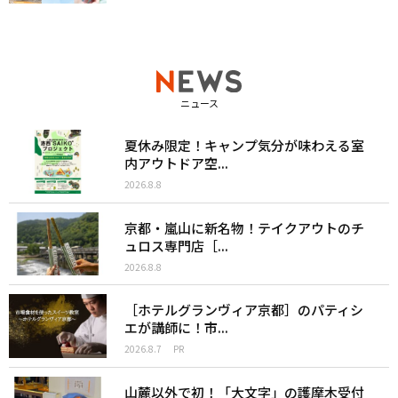
ニュース
夏休み限定！キャンプ気分が味わえる室
内アウトドア空...
2026.8.8
京都・嵐山に新名物！テイクアウトのチ
ュロス専門店［...
2026.8.8
［ホテルグランヴィア京都］のパティシ
エが講師に！市...
2026.8.7
PR
山麓以外で初！「大文字」の護摩木受付