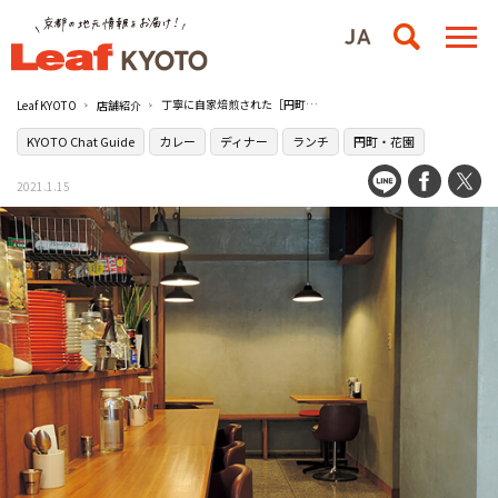
丁寧に自家焙煎された［円町リバーブ］のスパイスカレー
Leaf KYOTO
店舗紹介
KYOTO Chat Guide
カレー
ディナー
ランチ
円町・花園
2021.1.15