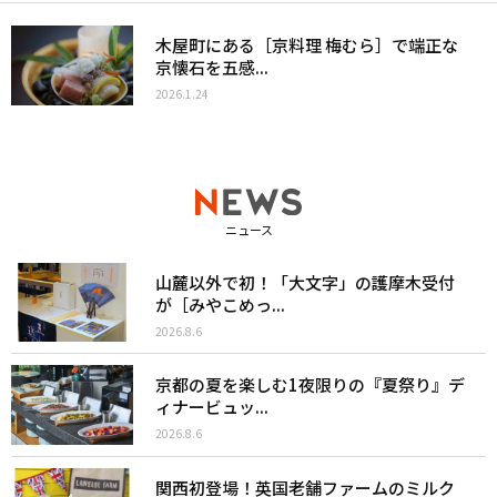
木屋町にある［京料理 梅むら］で端正な
京懐石を五感...
2026.1.24
ニュース
山麓以外で初！「大文字」の護摩木受付
が［みやこめっ...
2026.8.6
京都の夏を楽しむ1夜限りの『夏祭り』デ
ィナービュッ...
2026.8.6
関西初登場！英国老舗ファームのミルク