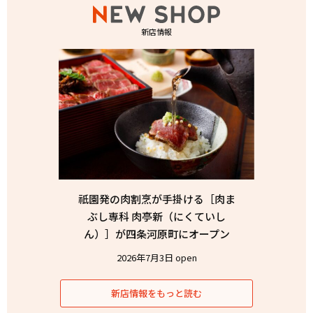
新店情報
祇園発の肉割烹が手掛ける［肉ま
ぶし専科 肉亭新（にくていし
ん）］が四条河原町にオープン
2026年7月3日 open
新店情報をもっと読む