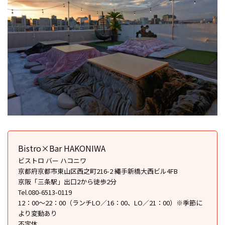
Bistro×Bar HAKONIWA
ビストロ バー ハコニワ
京都府京都市東山区西之町216-2 繩手新橋大西ビル4FB
京阪「三条駅」出口2から徒歩2分
Tel.080-6513-0119
12：00〜22：00（ランチLO／16：00、LO／21：00）※季節に
より変動あり
不定休