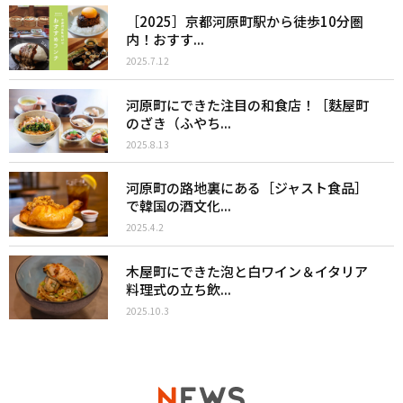
［2025］京都河原町駅から徒歩10分圏
内！おすす...
2025.7.12
河原町にできた注目の和食店！［麩屋町
のざき（ふやち...
2025.8.13
河原町の路地裏にある［ジャスト食品］
で韓国の酒文化...
2025.4.2
木屋町にできた泡と白ワイン＆イタリア
料理式の立ち飲...
2025.10.3