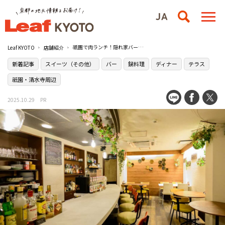
祇園で肉ランチ！隠れ家バー［Bistro×Bar HAKONIWA（ビストロ バー ハコニワ）］で冬のこたつテラス体験
Leaf KYOTO
店舗紹介
新着記事
スイーツ（その他）
バー
鍋料理
ディナー
テラス
祇園・清水寺周辺
2025.10.29
PR