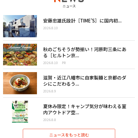
ニュース
安藤忠雄氏設計［TIME’S］に国内初...
2026.8.10
秋のごちそうが勢揃い！河原町三条にあ
る［ヒルトン京...
2026.8.10
PR
滋賀・近江八幡市に自家製麺と京都のダ
シにこだわるう...
2026.8.9
夏休み限定！キャンプ気分が味わえる室
内アウトドア空...
2026.8.8
ニュースをもっと読む