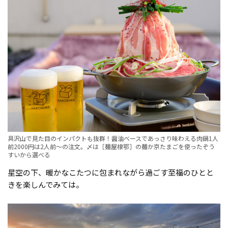
具沢山で見た目のインパクトも抜群！醤油ベースであっさり味わえる肉鍋1人
前2000円は2人前〜の注文。〆は［麺屋棣鄂］の麺か京たまごを使ったぞう
すいから選べる
星空の下、暖かなこたつに包まれながら過ごす至福のひとと
きを楽しんでみては。