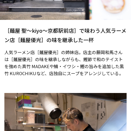
［麺屋 聖〜kiyo〜京都駅前店］で味わう人気ラーメ
ン店［麺屋優光］の味を継承した一杯
人気ラーメン店［麺屋優光］の姉妹店。店主の藤岡和馬さん
は［麺屋優光］の味を継承しながらも、鰹節で和のテイスト
を強めた真竹 MADAKEや鯖・イワシ・鰹の旨みを追加した黒
竹 KUROCHIKUなど、店独自にスープをアレンジしている。