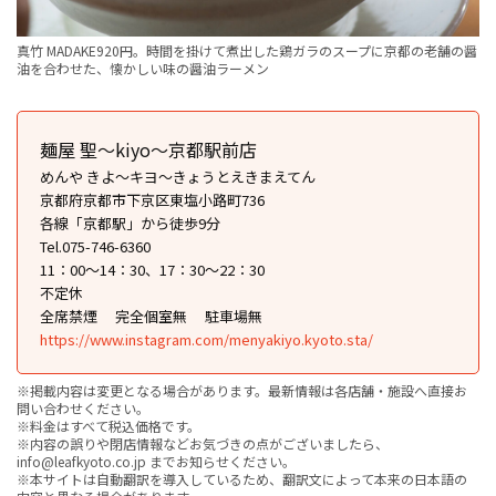
真竹 MADAKE920円。時間を掛けて煮出した鶏ガラのスープに京都の老舗の醤
油を合わせた、懐かしい味の醤油ラーメン
麺屋 聖〜kiyo〜京都駅前店
めんや きよ〜キヨ〜きょうとえきまえてん
京都府京都市下京区東塩小路町736
各線「京都駅」から徒歩9分
Tel.075-746-6360
11：00〜14：30、17：30〜22：30
不定休
全席禁煙
完全個室無
駐車場無
https://www.instagram.com/menyakiyo.kyoto.sta/
※掲載内容は変更となる場合があります。最新情報は各店舗・施設へ直接お
問い合わせください。
※料金はすべて税込価格です。
※内容の誤りや閉店情報などお気づきの点がございましたら、
info@leafkyoto.co.jp までお知らせください。
※本サイトは自動翻訳を導入しているため、翻訳文によって本来の日本語の