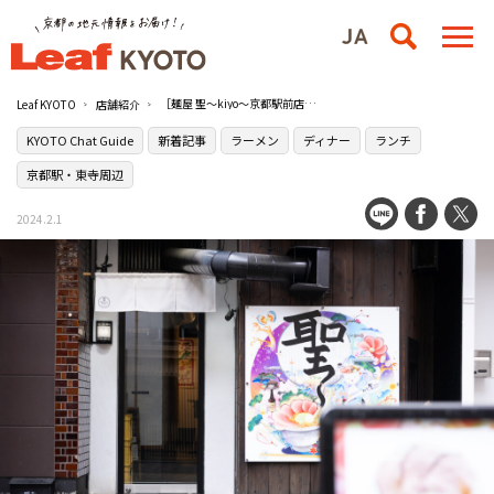
［麺屋 聖〜kiyo〜京都駅前店］で味わう人気ラーメン店［麺屋優光］の味を継承した一杯
Leaf KYOTO
店舗紹介
KYOTO Chat Guide
新着記事
ラーメン
ディナー
ランチ
京都駅・東寺周辺
2024.2.1