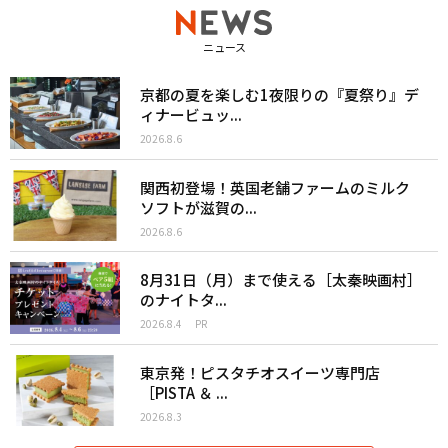
ニュース
京都の夏を楽しむ1夜限りの『夏祭り』デ
ィナービュッ...
2026.8.6
関西初登場！英国老舗ファームのミルク
ソフトが滋賀の...
2026.8.6
8月31日（月）まで使える［太秦映画村］
のナイトタ...
2026.8.4
PR
東京発！ピスタチオスイーツ専門店
［PISTA ＆ ...
2026.8.3