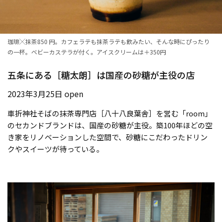
珈琲╳抹茶850 円。カフェラテも抹茶ラテも飲みたい、そんな時にぴったり
の一杯。ベビーカステラが付く。アイスクリームは＋350円
五条にある［糖太朗］は国産の砂糖が主役の店
2023年3月25日 open
車折神社そばの抹茶専門店［八十八良葉舎］を営む「room」
のセカンドブランドは、国産の砂糖が主役。築100年ほどの空
き家をリノベーションした空間で、砂糖にこだわったドリン
クやスイーツが待っている。