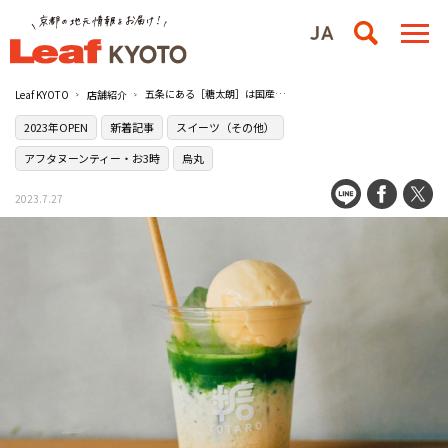
五条にある［糖太朗］は国産の砂糖が主役の店
Leaf KYOTO
店舗紹介
2023年OPEN
新着記事
スイーツ（その他）
アフタヌーンティー・お3時
烏丸
2023.7.27