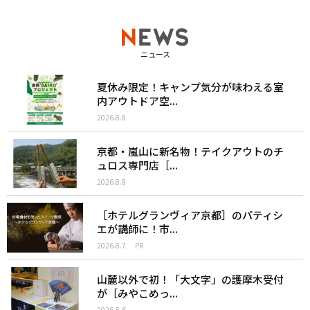
ニュース
夏休み限定！キャンプ気分が味わえる室
内アウトドア空...
2026.8.8
京都・嵐山に新名物！テイクアウトのチ
ュロス専門店［...
2026.8.8
［ホテルグランヴィア京都］のパティシ
エが講師に！市...
2026.8.7
PR
山麓以外で初！「大文字」の護摩木受付
が［みやこめっ...
2026.8.6