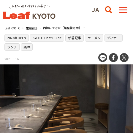
西陣にできた［麺屋練之助］のラーメンは豊富なダシで深みのある一杯
Leaf KYOTO
店舗紹介
2023年OPEN
KYOTO Chat Guide
新着記事
ラーメン
ディナー
ランチ
西陣
2023.6.16