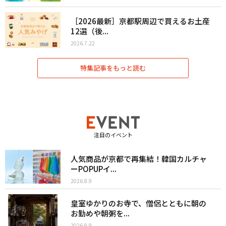
［2026最新］京都駅周辺で買えるお土産
12選（後...
2026.7.22
特集記事をもっと読む
注目のイベント
人気商品が京都で再集結！韓国カルチャ
ーPOPUPイ...
2026.8.9
皇室ゆかりのお寺で、僧侶とともに朝の
お勤めや朝粥を...
2026.8.9