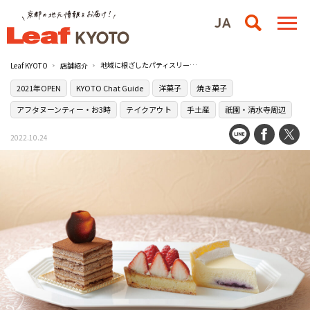
地域に根ざしたパティスリー［ファミーユ ドゥ チエ ハリセ］は飾らない美味しさが魅力
Leaf KYOTO
店舗紹介
2021年OPEN
KYOTO Chat Guide
洋菓子
焼き菓子
アフタヌーンティー・お3時
テイクアウト
手土産
祇園・清水寺周辺
2022.10.24