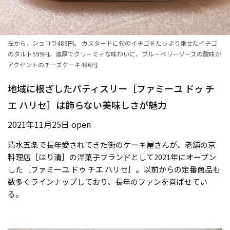
左から、ショコラ486円。 カスタードに旬のイチゴをたっぷり乗せたイチゴ
のタルト599円。濃厚でクリーミィな味わいに、ブルーベリーソースの酸味が
アクセントのチーズケーキ486円
地域に根ざしたパティスリー［ファミーユ ドゥ チ
エ ハリセ］は飾らない美味しさが魅力
2021年11月25日 open
清水五条で長年愛されてきた街のケーキ屋さんが、老舗の京
料理店［はり清］の洋菓子ブランドとして2021年にオープン
した［ファミーユ ドゥ チエ ハリセ］。以前からの定番商品も
数多くラインナップしており、長年のファンを喜ばせてい
る。