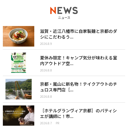
ニュース
滋賀・近江八幡市に自家製麺と京都のダ
シにこだわるう...
2026.8.9
夏休み限定！キャンプ気分が味わえる室
内アウトドア空...
2026.8.8
京都・嵐山に新名物！テイクアウトのチ
ュロス専門店［...
2026.8.8
［ホテルグランヴィア京都］のパティシ
エが講師に！市...
2026.8.7
PR