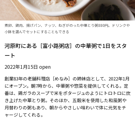
煮卵、鶏肉、揚げパン、ナッツ、ねぎがのった中華とり粥880円。ドリンクや
小鉢を選んでセットにすることもできる
河原町にある［富小路粥店］の中華粥で1日をスタ
ート
2022年1月15日 open
創業83年の老舗料理店［めなみ］の姉妹店として、2022年1月
にオープン。朝7時から、中華粥や惣菜を提供してくれる。定
番は、鶏ガラのスープで米をポタージュのようにトロトロに炊
き上げた中華とり粥。そのほか、五穀米を使用した和風粥や
月替わりの粥もあり、朝からやさしい味わいで体に元気をチ
ャージしてくれる。