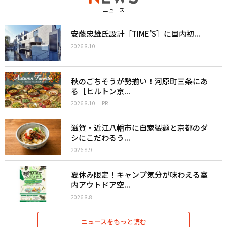
ニュース
安藤忠雄氏設計［TIME’S］に国内初...
2026.8.10
秋のごちそうが勢揃い！河原町三条にあ
る［ヒルトン京...
2026.8.10
PR
滋賀・近江八幡市に自家製麺と京都のダ
シにこだわるう...
2026.8.9
夏休み限定！キャンプ気分が味わえる室
内アウトドア空...
2026.8.8
ニュースをもっと読む