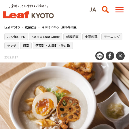
河原町にある［富小路粥店］の中華粥で1日をスタート
Leaf KYOTO
店舗紹介
2022年OPEN
KYOTO Chat Guide
新着記事
中華料理
モーニング
ランチ
個室
河原町・木屋町・先斗町
2022.8.17