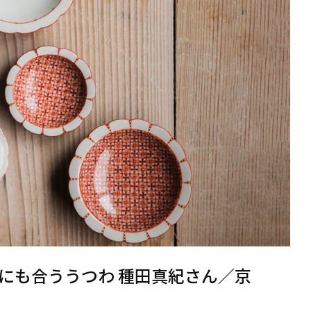
にも合ううつわ 種田真紀さん／京