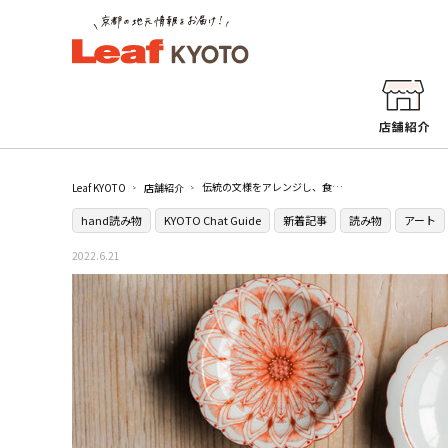
伝統の文様をアレンジし、食卓にも合ううつわ 種田真紀さん／京都でうつわをつくる人③
Leaf KYOTO
店舗紹介
hand読み物
KYOTO Chat Guide
新着記事
読み物
アート
2022.6.21