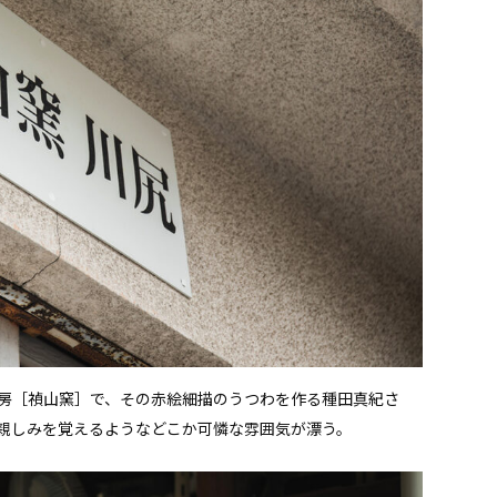
房［禎山窯］で、その赤絵細描のうつわを作る種田真紀さ
親しみを覚えるようなどこか可憐な雰囲気が漂う。