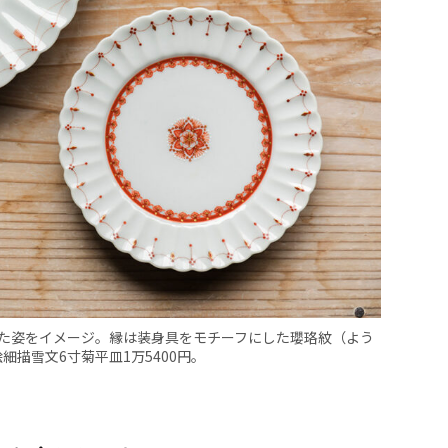
た姿をイメージ。縁は装身具をモチーフにした瓔珞紋（よう
細描雪文6寸菊平皿1万5400円。