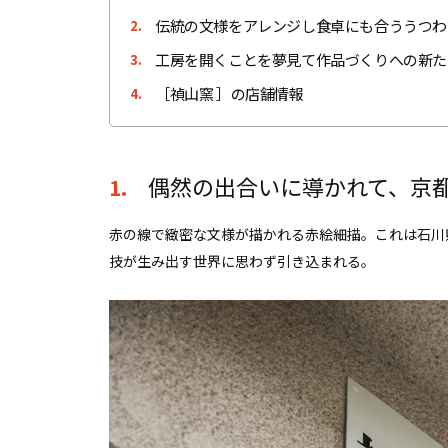
伝統の文様をアレンジし食卓にも合ううつわ
2.
工房を開くことを夢見て作品づくりへの新た
3.
［禎山窯 ］の店舗情報
4.
偶然の出合いに導かれて、京
1.
赤の線で緻密な文様が描かれる赤絵細描。これは石川
技が生み出す世界に思わず引き込まれる。