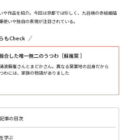
いや作品を紹介。今回は京都では珍しく、九谷焼の赤絵細描
筆使いや独自の表現が注目されている。
らもCheck
融合した唯一無二のうつわ［蘇嶐窯 ］
涌波蘇嶐さんとまどかさん。異なる窯業地の出身だから
つわには、家族の物語がありました
記事の目次
を学ぶ