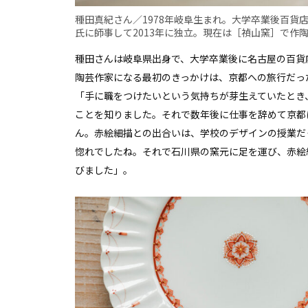
種田真紀さん／1978年岐阜生まれ。大学卒業後百貨店
氏に師事して2013年に独立。現在は［禎山窯］で作
種田さんは岐阜県出身で、大学卒業後に名古屋の百貨
陶芸作家になる最初のきっかけは、京都への旅行だっ
「手に職をつけたいという気持ちが芽生えていたとき
ことを知りました。それで数年後に仕事を辞めて京都
ん。赤絵細描との出合いは、学校のデザインの授業だ
惚れでしたね。それで石川県の窯元に足を運び、赤絵
びました」。