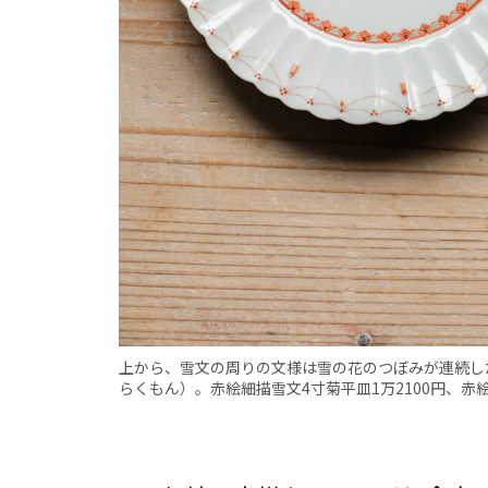
上から、雪文の周りの文様は雪の花のつぼみが連続し
らくもん）。赤絵細描雪文4寸菊平皿1万2100円、赤絵