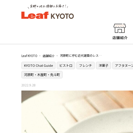
河原町に佇む近代建築のレストランで優雅な時間を［FORTUNE GARDEN KYOTO］
Leaf KYOTO
店舗紹介
KYOTO Chat Guide
ビストロ
フレンチ
洋菓子
アフタヌー
河原町・木屋町・先斗町
2022.9.28