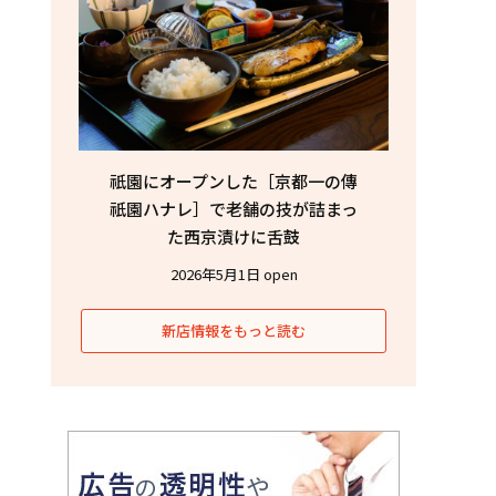
祇園にオープンした［京都一の傳
祇園ハナレ］で老舗の技が詰まっ
た西京漬けに舌鼓
2026年5月1日 open
新店情報をもっと読む