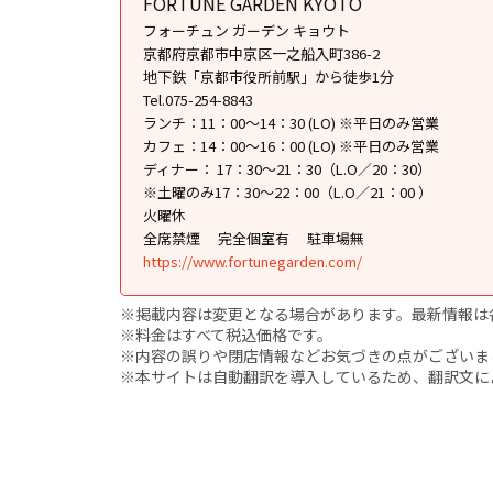
FORTUNE GARDEN KYOTO
フォーチュン ガーデン キョウト
京都府京都市中京区一之船入町386-2
地下鉄「京都市役所前駅」から徒歩1分
Tel.075-254-8843
ランチ：11：00〜14：30 (LO) ※平日のみ営業
カフェ：14：00〜16：00 (LO) ※平日のみ営業
ディナー： 17：30〜21：30（L.O／20：30）
※土曜のみ17：30〜22：00（L.O／21：00 ）
火曜休
全席禁煙
完全個室有
駐車場無
https://www.fortunegarden.com/
※掲載内容は変更となる場合があります。最新情報は
※料金はすべて税込価格です。
※内容の誤りや閉店情報などお気づきの点がございましたら、i
※本サイトは自動翻訳を導入しているため、翻訳文に