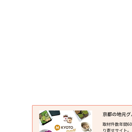
京都の地元グルメ
取材件数年間6
り寄せサイト。