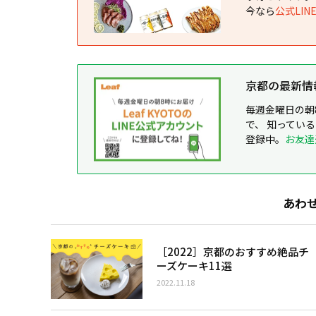
今なら
公式LI
京都の最新情報が
毎週金曜日の朝
で、 知ってい
登録中。
お友達
あわ
［2022］京都のおすすめ絶品チ
ーズケーキ11選
2022.11.18