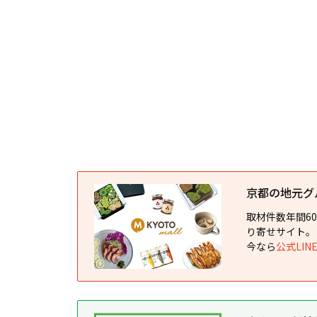
京都の地元グルメ
取材件数年間6
り寄せサイト。
今なら
公式LI