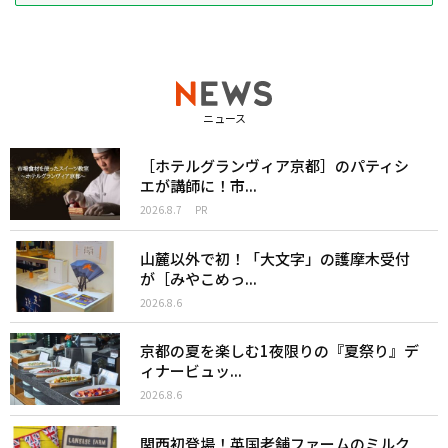
ニュース
［ホテルグランヴィア京都］のパティシ
エが講師に！市...
2026.8.7
PR
山麓以外で初！「大文字」の護摩木受付
が［みやこめっ...
2026.8.6
京都の夏を楽しむ1夜限りの『夏祭り』デ
ィナービュッ...
2026.8.6
関西初登場！英国老舗ファームのミルク