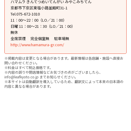
ハマムラ きんてつめいてんがい みやこみちてん
京都市下京区東塩小路釜殿町31-1
Tel.075-672-1010
11：00～22：00（LO／21：00）
日曜 11：00～21：30（LO／21：00）
無休
全席禁煙
完全個室無
駐車場無
http://www.hamamura-gr.com/
※掲載内容は変更となる場合があります。最新情報は各店舗・施設へ直接お
問い合わせください。
※料金はすべて税込価格です。
※内容の誤りや閉店情報などお気づきの点がございましたら、
info@leafkyoto.co.jp までお知らせください。
※本サイトは自動翻訳を導入しているため、翻訳文によって本来の日本語の
内容と異なる場合があります。