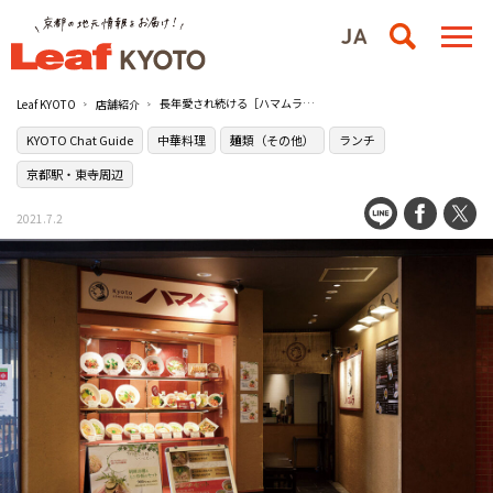
長年愛され続ける［ハマムラ 近鉄名店街 みやこみち店］の京風中華
Leaf KYOTO
店舗紹介
KYOTO Chat Guide
中華料理
麺類（その他）
ランチ
京都駅・東寺周辺
2021.7.2