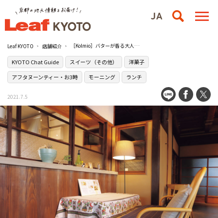
［Kolmio］バターが香る大人のクレープに夢中
Leaf KYOTO
店舗紹介
KYOTO Chat Guide
スイーツ（その他）
洋菓子
アフタヌーンティー・お3時
モーニング
ランチ
2021.7.5