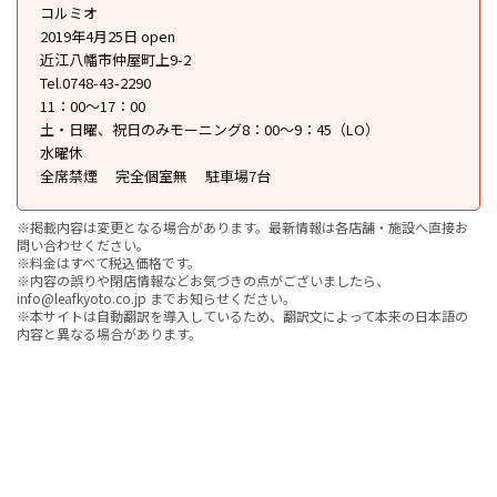
コルミオ
2019年4月25日 open
近江八幡市仲屋町上9-2
Tel.0748-43-2290
11：00～17：00
土・日曜、祝日のみモーニング8：00～9：45（LO）
水曜休
全席禁煙
完全個室無
駐車場7台
※掲載内容は変更となる場合があります。最新情報は各店舗・施設へ直接お
問い合わせください。
※料金はすべて税込価格です。
※内容の誤りや閉店情報などお気づきの点がございましたら、
info@leafkyoto.co.jp までお知らせください。
※本サイトは自動翻訳を導入しているため、翻訳文によって本来の日本語の
内容と異なる場合があります。