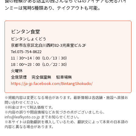
食の経験がある店主の西さんならではのアイデアも光るバイ
ンミーは常時5種類あり、テイクアウトも可能。
ビンタン食堂
ビンタンしょくどう
京都市左京区北白川西町82-3光楽堂ビル2F
Tel.075-754-8622
11：30～14：00（LO／13：30）
18：00～23：00（LO／22：30）
火曜休
全席禁煙
完全個室無
駐車場無
https://ja-jp.facebook.com/BintangShokudo/
※掲載内容は変更となる場合があります。最新情報は各店舗・施設へ直接お
問い合わせください。
※料金はすべて税込価格です。
※内容の誤りや閉店情報などお気づきの点がございましたら、
info@leafkyoto.co.jp までお知らせください。
※本サイトは自動翻訳を導入しているため、翻訳文によって本来の日本語の
内容と異なる場合があります。