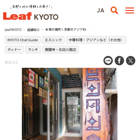
本場の風吹く京都のアジア料理店［ビンタン食堂］
Leaf KYOTO
店舗紹介
KYOTO Chat Guide
エスニック
中華料理・アジアンなど（その他）
ディナー
ランチ
銀閣寺・北白川周辺
2021.6.2