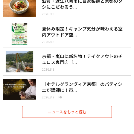
滋賀・近江八幡市に自家製麺と京都のダ
シにこだわるう...
2026.8.9
夏休み限定！キャンプ気分が味わえる室
内アウトドア空...
2026.8.8
京都・嵐山に新名物！テイクアウトのチ
ュロス専門店［...
2026.8.8
［ホテルグランヴィア京都］のパティシ
エが講師に！市...
2026.8.7
PR
ニュースをもっと読む