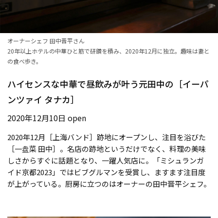
オーナーシェフ 田中晋平さん
20年以上ホテルの中華ひと筋で研鑽を積み、2020年12月に独立。趣味は妻と
の食べ歩き。
ハイセンスな中華で昼飲みが叶う元田中の［イーパ
ンツァイ タナカ］
2020年12月10日 open
2020年12月［上海バンド］跡地にオープンし、注目を浴びた
［一盘菜 田中］。名店の跡地というだけでなく、料理の美味
しさからすぐに話題となり、一躍人気店に。「ミシュランガ
イド京都2023」ではビブグルマンを受賞し、ますます注目度
が上がっている。厨房に立つのはオーナーの田中晋平シェフ。