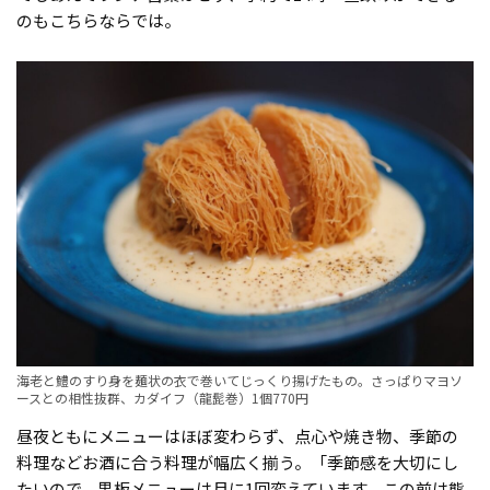
のもこちらならでは。
海老と鱧のすり身を麺状の衣で巻いてじっくり揚げたもの。さっぱりマヨソ
ースとの相性抜群、カダイフ（龍髭巻）1個770円
昼夜ともにメニューはほぼ変わらず、点心や焼き物、季節の
料理などお酒に合う料理が幅広く揃う。「季節感を大切にし
たいので、黒板メニューは月に1回変えています。この前は熊