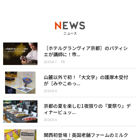
ニュース
［ホテルグランヴィア京都］のパティシ
エが講師に！市...
2026.8.7
PR
山麓以外で初！「大文字」の護摩木受付
が［みやこめっ...
2026.8.6
京都の夏を楽しむ1夜限りの『夏祭り』デ
ィナービュッ...
2026.8.6
関西初登場！英国老舗ファームのミルク