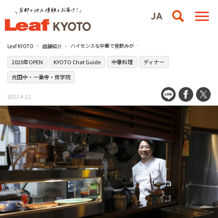
ハイセンスな中華で昼飲みが叶う元田中の［イーパンツァイ タナカ］
Leaf KYOTO
店舗紹介
2020年OPEN
KYOTO Chat Guide
中華料理
ディナー
元田中・一乗寺・修学院
2023.4.12