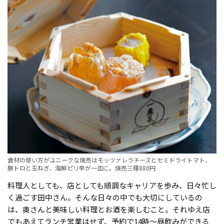
食材の使い方がユニークな焼売はモッツァレラチーズとセミドライトマト、
豚トロと玉ねぎ、海鮮ピリ辛が一皿に。焼売三種880円
料理人としても、店としても順調なキャリアを歩み、日々忙し
く過ごす田中さん。そんな日々の中でも大切にしているの
は、奥さんと美味しい料理とお酒を楽しむこと。それゆえ店
でもあえてランチ営業はせず、予約で14時～昼飲みができる