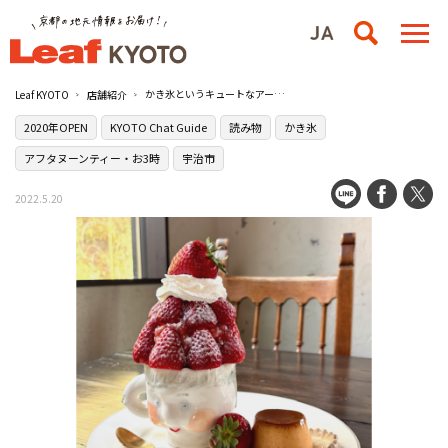
かき氷というキュートなアートが楽しめる宇治の［嘘と僕］
Leaf KYOTO
店舗紹介
2020年OPEN
KYOTO Chat Guide
読み物
かき氷
アフタヌーンティー・お3時
宇治市
2022.5.20