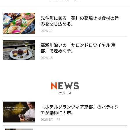
先斗町にある［葵］の藁焼きは食材の旨
みを閉じ込める...
2026.1.1
高瀬川沿いの［サロンドロワイヤル 京
都］で煌めくチ...
2026.1.5
ニュース
［ホテルグランヴィア京都］のパティシ
エが講師に！市...
2026.8.7
PR