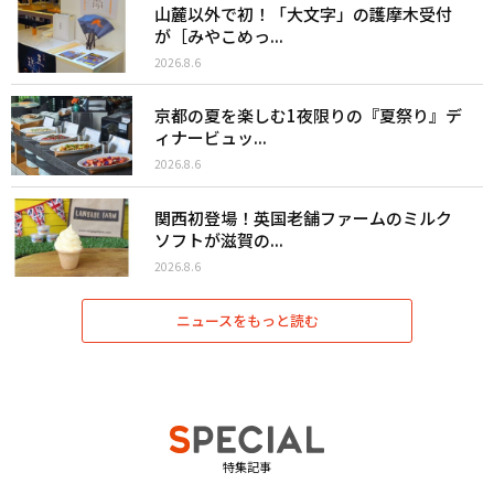
山麓以外で初！「大文字」の護摩木受付
が［みやこめっ...
2026.8.6
京都の夏を楽しむ1夜限りの『夏祭り』デ
ィナービュッ...
2026.8.6
関西初登場！英国老舗ファームのミルク
ソフトが滋賀の...
2026.8.6
ニュースをもっと読む
特集記事