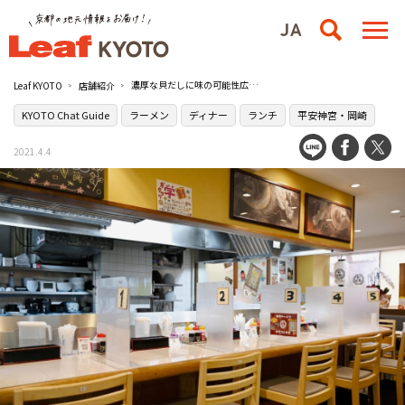
濃厚な貝だしに味の可能性広がる［開運ラーメン ヨロコビ大社］
Leaf KYOTO
店舗紹介
KYOTO Chat Guide
ラーメン
ディナー
ランチ
平安神宮・岡崎
2021.4.4