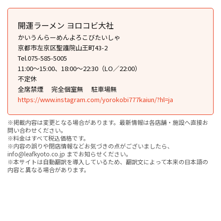
開運ラーメン ヨロコビ大社
かいうんらーめんよろこびたいしゃ
京都市左京区聖護院山王町43-2
Tel.075-585-5005
11:00～15:00、18:00～22:30（LO／22:00）
不定休
全席禁煙
完全個室無
駐車場無
https://www.instagram.com/yorokobi777kaiun/?hl=ja
※掲載内容は変更となる場合があります。最新情報は各店舗・施設へ直接お
問い合わせください。
※料金はすべて税込価格です。
※内容の誤りや閉店情報などお気づきの点がございましたら、
info@leafkyoto.co.jp までお知らせください。
※本サイトは自動翻訳を導入しているため、翻訳文によって本来の日本語の
内容と異なる場合があります。