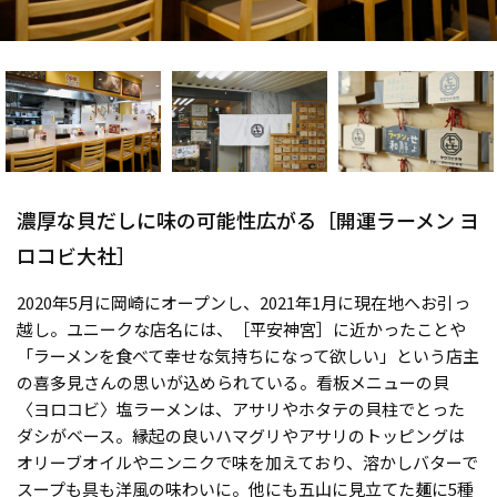
濃厚な貝だしに味の可能性広がる［開運ラーメン ヨ
ロコビ大社］
2020年5月に岡崎にオープンし、2021年1月に現在地へお引っ
越し。ユニークな店名には、［平安神宮］に近かったことや
「ラーメンを食べて幸せな気持ちになって欲しい」という店主
の喜多見さんの思いが込められている。看板メニューの貝
〈ヨロコビ〉塩ラーメンは、アサリやホタテの貝柱でとった
ダシがベース。縁起の良いハマグリやアサリのトッピングは
オリーブオイルやニンニクで味を加えており、溶かしバターで
スープも具も洋風の味わいに。他にも五山に見立てた麺に5種