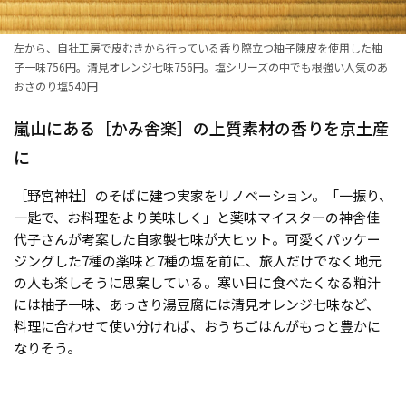
左から、自社工房で皮むきから行っている香り際立つ柚子陳皮を使用した柚
子一味756円。清見オレンジ七味756円。塩シリーズの中でも根強い人気のあ
おさのり塩540円
嵐山にある［かみ舎楽］の上質素材の香りを京土産
に
［野宮神社］のそばに建つ実家をリノベーション。「一振り、
一匙で、お料理をより美味しく」と薬味マイスターの神舎佳
代子さんが考案した自家製七味が大ヒット。可愛くパッケー
ジングした7種の薬味と7種の塩を前に、旅人だけでなく地元
の人も楽しそうに思案している。寒い日に食べたくなる粕汁
には柚子一味、あっさり湯豆腐には清見オレンジ七味など、
料理に合わせて使い分ければ、おうちごはんがもっと豊かに
なりそう。