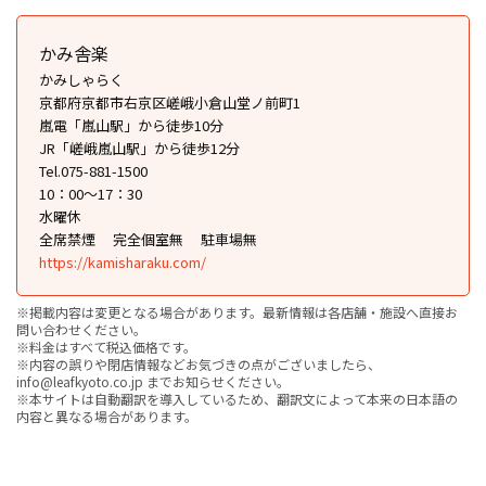
かみ舎楽
かみしゃらく
京都府京都市右京区嵯峨小倉山堂ノ前町1
嵐電「嵐山駅」から徒歩10分
JR「嵯峨嵐山駅」から徒歩12分
Tel.075-881-1500
10：00～17：30
水曜休
全席禁煙
完全個室無
駐車場無
https://kamisharaku.com/
※掲載内容は変更となる場合があります。最新情報は各店舗・施設へ直接お
問い合わせください。
※料金はすべて税込価格です。
※内容の誤りや閉店情報などお気づきの点がございましたら、
info@leafkyoto.co.jp までお知らせください。
※本サイトは自動翻訳を導入しているため、翻訳文によって本来の日本語の
内容と異なる場合があります。