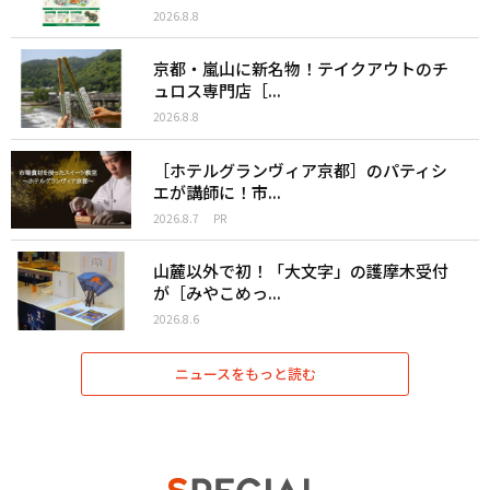
2026.8.8
京都・嵐山に新名物！テイクアウトのチ
ュロス専門店［...
2026.8.8
［ホテルグランヴィア京都］のパティシ
エが講師に！市...
2026.8.7
PR
山麓以外で初！「大文字」の護摩木受付
が［みやこめっ...
2026.8.6
ニュースをもっと読む