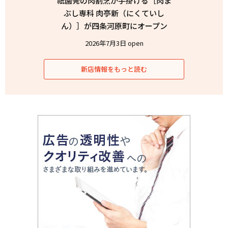
祇園発の肉割烹が手掛ける［肉ま
ぶし専科 肉亭新（にくていし
ん）］が四条河原町にオープン
2026年7月3日 open
新店情報をもっと読む