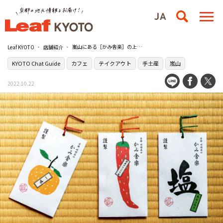
嵐山にある［かみ舎楽］の上質素材の香りを京土産に
Leaf KYOTO
店舗紹介
KYOTO Chat Guide
カフェ
テイクアウト
手土産
嵐山
2022.10.22