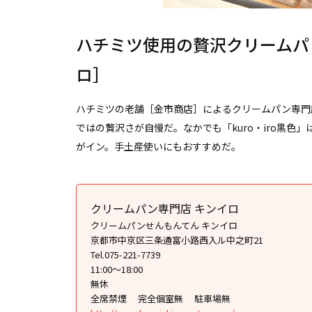
ハチミツ使用の贅沢クリームパ
ロ］
ハチミツの老舗［金市商店］によるクリームパン専門
ではの贅沢さが自慢だ。なかでも「kuro・iro黒色
がイン。手土産使いにもおすすめだ。
クリームパン専門店 キンイロ
クリームパンせんもんてん キンイロ
京都市中京区三条通富小路西入ル中之町21
Tel.075-221-7739
11:00〜18:00
無休
全席禁煙
完全個室無
駐車場無