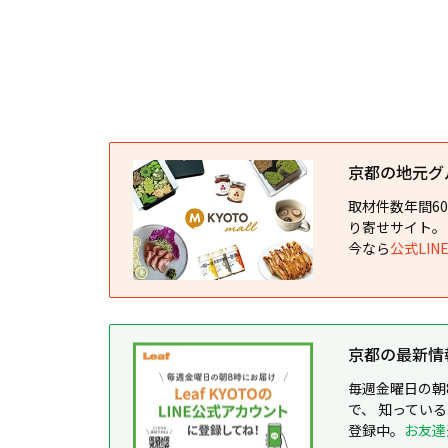
京都の地元グルメ
取材件数年間6
り寄せサイト。
今なら
公式LI
京都の最新情報が
毎週金曜日の朝
で、 知ってい
登録中。
お友達