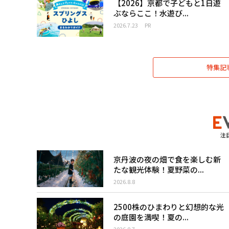
【2026】京都で子どもと1日遊
ぶならここ！水遊び...
2026.7.23
PR
特集記
注
京丹波の夜の畑で食を楽しむ新
たな観光体験！夏野菜の...
2026.8.8
2500株のひまわりと幻想的な光
の庭園を満喫！夏の...
2026.8.7