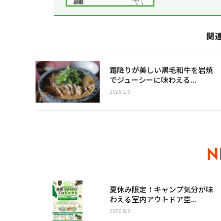
関
霜降りが美しい黒毛和牛を岩焼
でジューシーに味わえる...
2026.2.6
夏休み限定！キャンプ気分が味
わえる室内アウトドア空...
2026.8.8