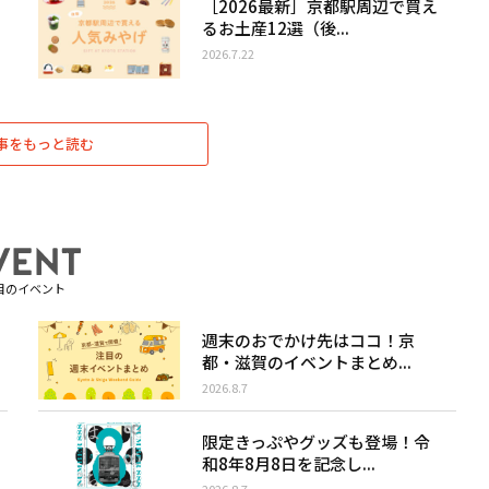
［2026最新］京都駅周辺で買え
るお土産12選（後...
2026.7.22
事をもっと読む
目のイベント
週末のおでかけ先はココ！京
都・滋賀のイベントまとめ...
2026.8.7
限定きっぷやグッズも登場！令
和8年8月8日を記念し...
2026.8.7