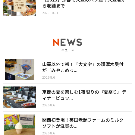
ら老舗まで
2025.10.31
ニュース
山麓以外で初！「大文字」の護摩木受付
が［みやこめっ...
2026.8.6
京都の夏を楽しむ1夜限りの『夏祭り』デ
ィナービュッ...
2026.8.6
関西初登場！英国老舗ファームのミルク
ソフトが滋賀の...
2026.8.6