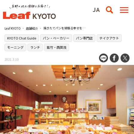
焼きたてパンを頬張る幸せを実感［ラ・ブランジェASANO］
Leaf KYOTO
店舗紹介
KYOTO Chat Guide
パン・ベーカリー
パン専門店
テイクアウト
モーニング
ランチ
紫竹・西賀茂
2021.3.10