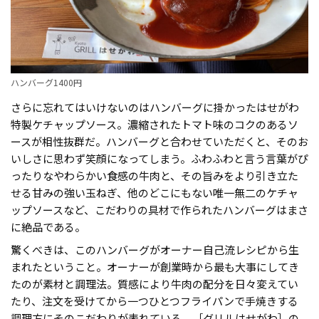
ハンバーグ1400円
さらに忘れてはいけないのはハンバーグに掛かったはせがわ
特製ケチャップソース。濃縮されたトマト味のコクのあるソ
ースが相性抜群だ。ハンバーグと合わせていただくと、そのお
いしさに思わず笑顔になってしまう。ふわふわと言う言葉がぴ
ったりなやわらかい食感の牛肉と、その旨みをより引き立た
せる甘みの強い玉ねぎ、他のどこにもない唯一無二のケチャ
ップソースなど、こだわりの具材で作られたハンバーグはまさ
に絶品である。
驚くべきは、このハンバーグがオーナー自己流レシピから生
まれたということ。オーナーが創業時から最も大事にしてき
たのが素材と調理法。質感により牛肉の配分を日々変えてい
たり、注文を受けてから一つひとつフライパンで手焼きする
調理方にそのこだわりが表れている。［グリルはせがわ］の