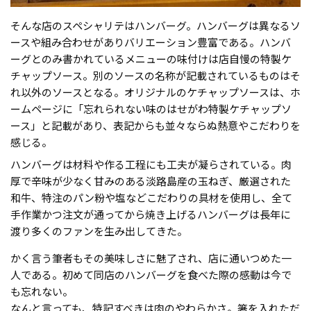
そんな店のスペシャリテはハンバーグ。ハンバーグは異なるソ
ースや組み合わせがありバリエーション豊富である。ハンバ
ーグとのみ書かれているメニューの味付けは店自慢の特製ケ
チャップソース。別のソースの名称が記載されているものはそ
れ以外のソースとなる。オリジナルのケチャップソースは、ホ
ームページに「忘れられない味のはせがわ特製ケチャップソ
ース」と記載があり、表記からも並々ならぬ熱意やこだわりを
感じる。
ハンバーグは材料や作る工程にも工夫が凝らされている。肉
厚で辛味が少なく甘みのある淡路島産の玉ねぎ、厳選された
和牛、特注のパン粉や塩などこだわりの具材を使用し、全て
手作業かつ注文が通ってから焼き上げるハンバーグは長年に
渡り多くのファンを生み出してきた。
かく言う筆者もその美味しさに魅了され、店に通いつめた一
人である。初めて同店のハンバーグを食べた際の感動は今で
も忘れない。
なんと言っても、特記すべきは肉のやわらかさ。箸を入れただ