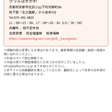
グリルはせがわ
京都府京都市北区小山下内河原町68
地下鉄「北大路駅」から徒歩5分
Tel.075-491-8835
11：00～15：00、17：00～20：30（LO／20：00）
月曜休 、他不定休有
全席禁煙
完全個室無
駐車場無
https://www.instagram.com/grill__hasegawa/
※掲載内容は変更となる場合があります。最新情報は各店舗・施設へ直接お
問い合わせください。
※料金はすべて税込価格です。
※内容の誤りや閉店情報などお気づきの点がございましたら、
info@leafkyoto.co.jp までお知らせください。
※本サイトは自動翻訳を導入しているため、翻訳文によって本来の日本語の
内容と異なる場合があります。