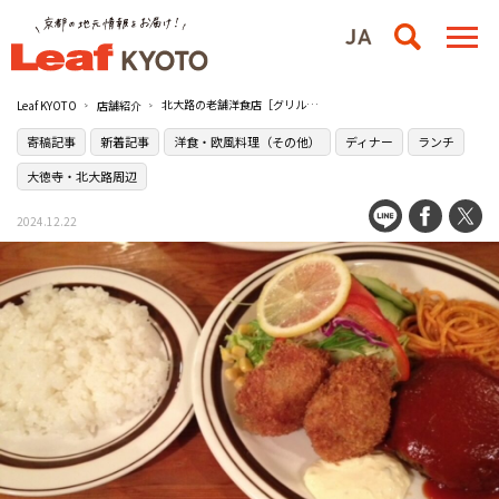
北大路の老舗洋食店［グリルはせがわ］の創業時から変わらない美味しさ【寄稿記事】
Leaf KYOTO
店舗紹介
寄稿記事
新着記事
洋食・欧風料理（その他）
ディナー
ランチ
大徳寺・北大路周辺
2024.12.22