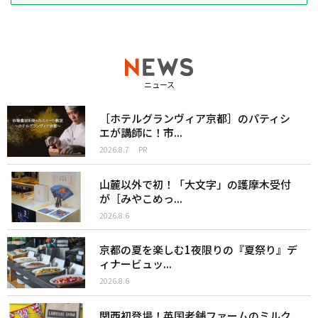
ニュース
［ホテルグランヴィア京都］のパティシ
エが講師に！市...
2026.8.7
PR
山麓以外で初！「大文字」の護摩木受付
が［みやこめっ...
2026.8.6
京都の夏を楽しむ1夜限りの『夏祭り』デ
ィナービュッ...
2026.8.6
関西初登場！英国老舗ファームのミルク