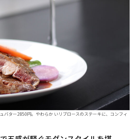
バター2850円。やわらか いリブロースのステーキに、コンフィ
té］で五感が騒ぐモダンスタイルを堪