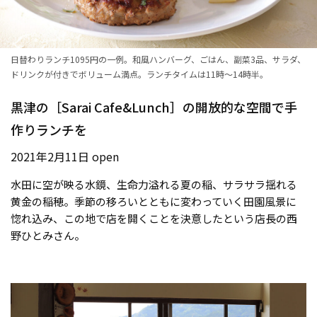
日替わりランチ1095円の一例。和風ハンバーグ、ごはん、副菜3品、サラダ、
ドリンクが付きでボリューム満点。ランチタイムは11時〜14時半。
黒津の［Sarai Cafe&Lunch］の開放的な空間で手
作りランチを
2021年2月11日 open
水田に空が映る水鏡、生命力溢れる夏の稲、サラサラ揺れる
黄金の稲穂。季節の移ろいとともに変わっていく田園風景に
惚れ込み、この地で店を開くことを決意したという店長の西
野ひとみさん。