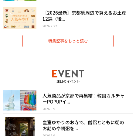
［2026最新］京都駅周辺で買えるお土産
12選（後...
2026.7.22
特集記事をもっと読む
注目のイベント
人気商品が京都で再集結！韓国カルチャ
ーPOPUPイ...
2026.8.9
皇室ゆかりのお寺で、僧侶とともに朝の
お勤めや朝粥を...
2026.8.9