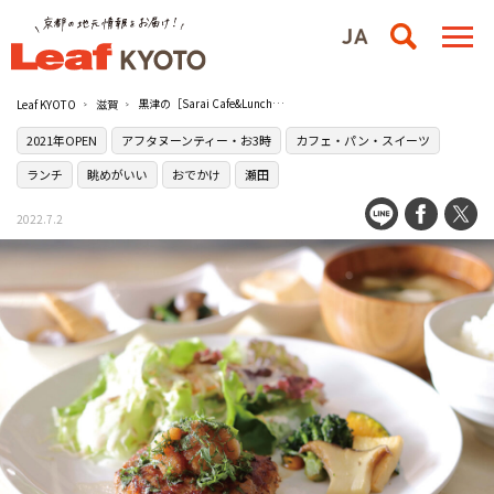
黒津の［Sarai Cafe&Lunch］の開放的な空間で手作りランチを
Leaf KYOTO
滋賀
2021年OPEN
アフタヌーンティー・お3時
カフェ・パン・スイーツ
ランチ
眺めがいい
おでかけ
瀬田
2022.7.2