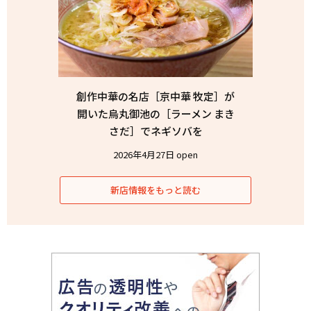
創作中華の名店［京中華 牧定］が
開いた烏丸御池の［ラーメン まき
さだ］でネギソバを
2026年4月27日 open
新店情報をもっと読む