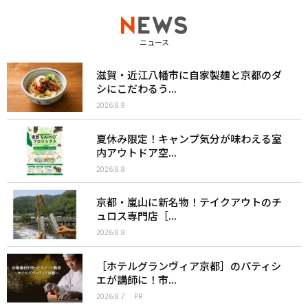
ニュース
滋賀・近江八幡市に自家製麺と京都のダ
シにこだわるう...
2026.8.9
夏休み限定！キャンプ気分が味わえる室
内アウトドア空...
2026.8.8
京都・嵐山に新名物！テイクアウトのチ
ュロス専門店［...
2026.8.8
［ホテルグランヴィア京都］のパティシ
エが講師に！市...
2026.8.7
PR