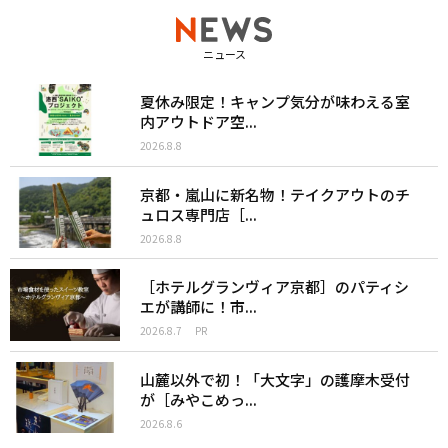
ニュース
夏休み限定！キャンプ気分が味わえる室
内アウトドア空...
2026.8.8
京都・嵐山に新名物！テイクアウトのチ
ュロス専門店［...
2026.8.8
［ホテルグランヴィア京都］のパティシ
エが講師に！市...
2026.8.7
PR
山麓以外で初！「大文字」の護摩木受付
が［みやこめっ...
2026.8.6