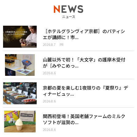
ニュース
［ホテルグランヴィア京都］のパティシ
エが講師に！市...
2026.8.7
PR
山麓以外で初！「大文字」の護摩木受付
が［みやこめっ...
2026.8.6
京都の夏を楽しむ1夜限りの『夏祭り』デ
ィナービュッ...
2026.8.6
関西初登場！英国老舗ファームのミルク
ソフトが滋賀の...
2026.8.6