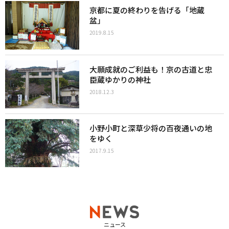
京都に夏の終わりを告げる「地蔵
盆」
2019.8.15
大願成就のご利益も！京の古道と忠
臣蔵ゆかりの神社
2018.12.3
小野小町と深草少将の百夜通いの地
をゆく
2017.9.15
ニュース