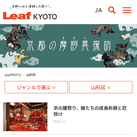
山科区
Leaf KYOTO
ジャンルで選ぶ
山科区
京の雛祭り、娘たちの成長祈願と厄
除け
2020.3.1