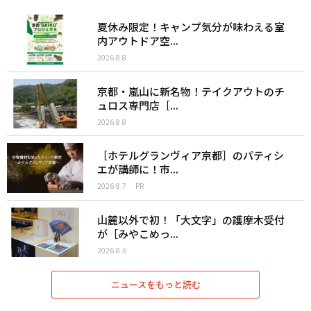
夏休み限定！キャンプ気分が味わえる室
内アウトドア空...
2026.8.8
京都・嵐山に新名物！テイクアウトのチ
ュロス専門店［...
2026.8.8
［ホテルグランヴィア京都］のパティシ
エが講師に！市...
2026.8.7
PR
山麓以外で初！「大文字」の護摩木受付
が［みやこめっ...
2026.8.6
ニュースをもっと読む