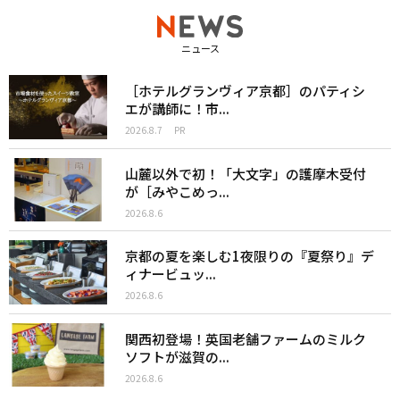
ニュース
［ホテルグランヴィア京都］のパティシ
エが講師に！市...
2026.8.7
PR
山麓以外で初！「大文字」の護摩木受付
が［みやこめっ...
2026.8.6
京都の夏を楽しむ1夜限りの『夏祭り』デ
ィナービュッ...
2026.8.6
関西初登場！英国老舗ファームのミルク
ソフトが滋賀の...
2026.8.6