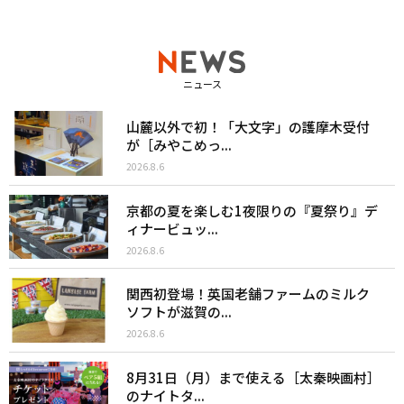
ニュース
山麓以外で初！「大文字」の護摩木受付
が［みやこめっ...
2026.8.6
京都の夏を楽しむ1夜限りの『夏祭り』デ
ィナービュッ...
2026.8.6
関西初登場！英国老舗ファームのミルク
ソフトが滋賀の...
2026.8.6
8月31日（月）まで使える［太秦映画村］
のナイトタ...