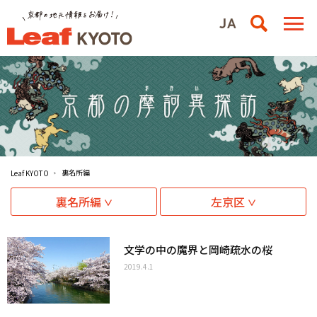
裏名所編
Leaf KYOTO
裏名所編
左京区
文学の中の魔界と岡崎疏水の桜
2019.4.1