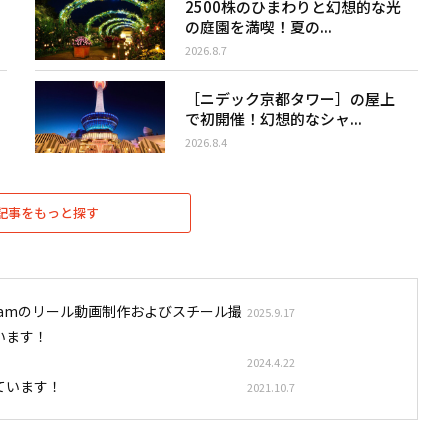
2500株のひまわりと幻想的な光
の庭園を満喫！夏の...
2026.8.7
［ニデック京都タワー］の屋上
で初開催！幻想的なシャ...
2026.8.4
記事をもっと探す
stagramのリール動画制作およびスチール撮
2025.9.17
います！
2024.4.22
ています！
2021.10.7