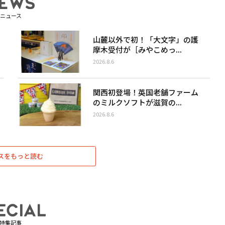
ニュース
山麓以外で初！「大文字」の護
摩木受付が［みやこめっ...
2026.8.6
関西初登場！英国老舗ファーム
のミルクソフトが滋賀の...
2026.8.6
スをもっと読む
特集記事