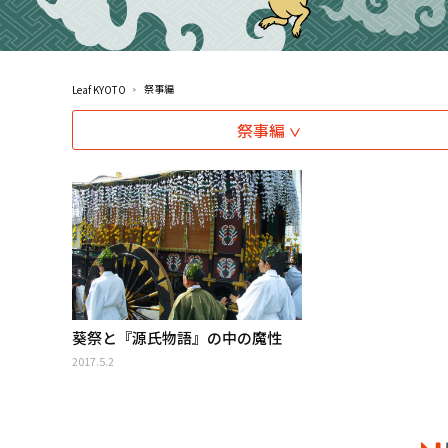
祭事編
Leaf KYOTO
祭事編
葵祭と『源氏物語』の中の魔性
2017.5.2