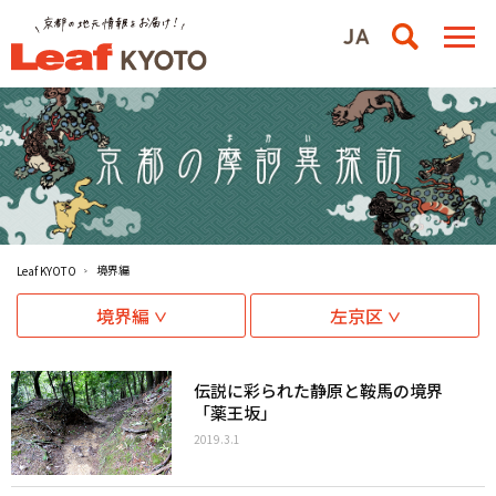
境界編
Leaf KYOTO
境界編
左京区
伝説に彩られた静原と鞍馬の境界
「薬王坂」
2019.3.1