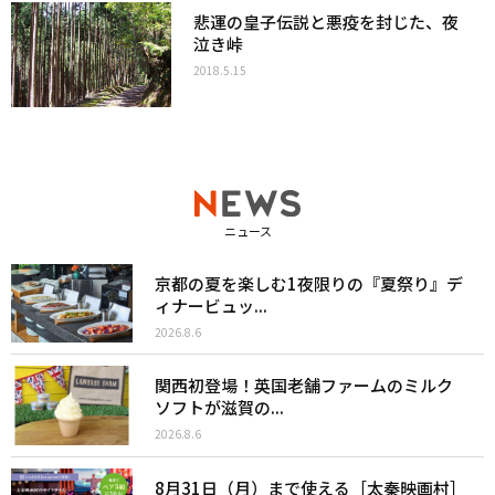
悲運の皇子伝説と悪疫を封じた、夜
泣き峠
2018.5.15
ニュース
京都の夏を楽しむ1夜限りの『夏祭り』デ
ィナービュッ...
2026.8.6
関西初登場！英国老舗ファームのミルク
ソフトが滋賀の...
2026.8.6
8月31日（月）まで使える［太秦映画村］