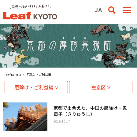
厄除け・ご利益編
Leaf KYOTO
厄除け・ご利益編
左京区
京都で出合えた、中国の魔除け・鬼
竜子（きりゅうし）
2019.10.17