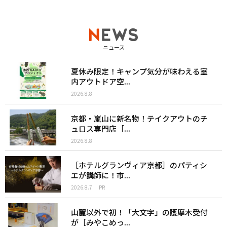
ニュース
夏休み限定！キャンプ気分が味わえる室
内アウトドア空...
2026.8.8
京都・嵐山に新名物！テイクアウトのチ
ュロス専門店［...
2026.8.8
［ホテルグランヴィア京都］のパティシ
エが講師に！市...
2026.8.7
PR
山麓以外で初！「大文字」の護摩木受付
が［みやこめっ...