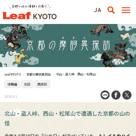
北山・盗人峠、西山・松尾山で遭遇した京都の山の怪
Leaf KYOTO
京都の摩訶異探訪
体験編
北区
西京区
2020.8.1
北山・盗人峠、西山・松尾山で遭遇した京都の山の
怪
今年も8月10日の『山の日』が近づいていた。
トレイルやハイ