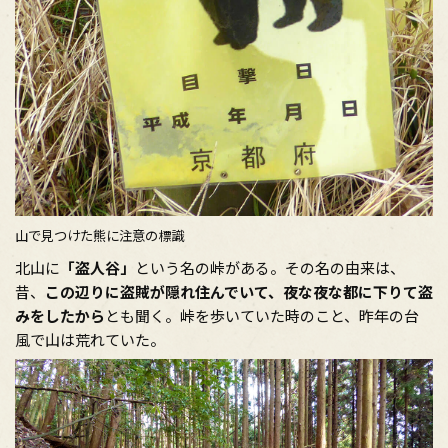
山で見つけた熊に注意の標識
北山に
「盗人谷」
という名の峠がある。その名の由来は、
昔、
この辺りに盗賊が隠れ住んでいて、夜な夜な都に下りて盗
みをしたから
とも聞く。峠を歩いていた時のこと、昨年の台
風で山は荒れていた。