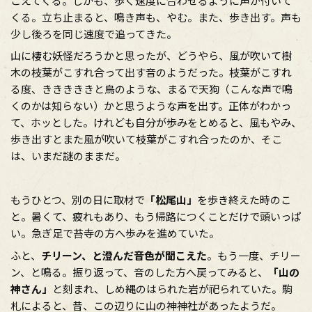
こえてくる。しかも、歩く速度に合わせるように声が付いて
くる。立ち止まると、鳴き声も、やむ。また、歩き出す。声も
少し後ろを同じ速度で追ってきた。
山に棲む妖怪だろうかと思ったが、どうやら、風が吹いて樹
木の枝葉がこすれ合って出す音のようだった。枝葉がこすれ
る度、きききききと鳥のような、まるで天狗（こんな声で鳴
くのかは知らない）かと思うような声を出す。正体がわかっ
て、ホッとした。けれども自分が歩みをとめると、風もやみ、
歩き出すとまた風が吹いて枝葉がこすれ合ったのか、そこ
は、いまだ謎のままだ。
もうひとつ、別の日に取材で
「松尾山」
を歩き終えた時のこ
と。暑くて、疲れもあり、もう帰路につくことだけで頭いっぱ
い。急ぎ足で苔寺の方へ歩みを進めていた。
ふと、
チリーン、と澄んだ音色が聞こえた
。もう一度、チリー
ン、と鳴る。振り返って、音のした方へ戻ってみると、
「山の
神さん」
と刻まれ、しめ縄のはられた岩が祀られていた。駒
札によると、昔、この辺りに山の神神社があったようだ。