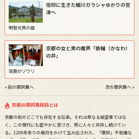
信仰に生きた細川ガラシャゆかりの宮
津へ
明智光秀の娘
京都の女と男の魔界「鉄輪（かなわ）
の井」
背筋がゾワリ
«
前の摩訶異へ
次の摩訶異へ
»
京都の摩訶異探訪とは
京都の街のどこでも存在する伝承。それは単なる絵空事ではな
く、この現代にも密やかに息づき、常に人々と共存し続けてい
る。1200年余りの歳月をかけて生み出された、「摩訶」不思議な