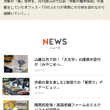
京都の「異」世界を、月刊誌Leafで以前「京都の魔界探訪」の連
載をしていたオフィス・TOのふたりが実際にその地を訪れながら
紐解いていく。。
ニュース
山麓以外で初！「大文字」の護摩木受付
が［みやこめっ...
2026.8.6
京都の夏を楽しむ1夜限りの『夏祭り』デ
ィナービュッ...
2026.8.6
関西初登場！英国老舗ファームのミルク
ソフトが滋賀の...