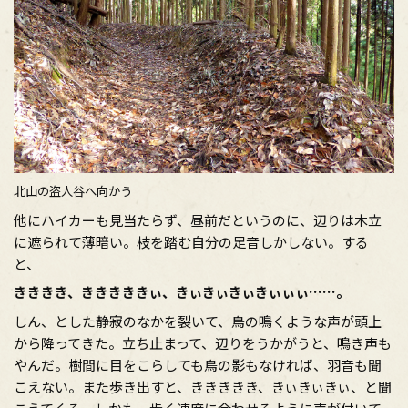
北山の盗人谷へ向かう
他にハイカーも見当たらず、昼前だというのに、辺りは木立
に遮られて薄暗い。枝を踏む自分の足音しかしない。する
と、
きききき、きききききぃ、きぃきぃきぃきぃぃぃ……。
しん、とした静寂のなかを裂いて、鳥の鳴くような声が頭上
から降ってきた。立ち止まって、辺りをうかがうと、鳴き声も
やんだ。樹間に目をこらしても鳥の影もなければ、羽音も聞
こえない。また歩き出すと、ききききき、きぃきぃきぃ、と聞