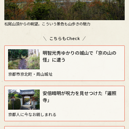
松尾山頂からの眺望。こういう景色も山歩きの魅力
こちらもCheck
明智光秀ゆかりの城山で「京の山の
怪」に遭う
京都市京北町・周山城址
安倍晴明が呪力を見せつけた「遍照
寺」
京都人に今なお親しまれる