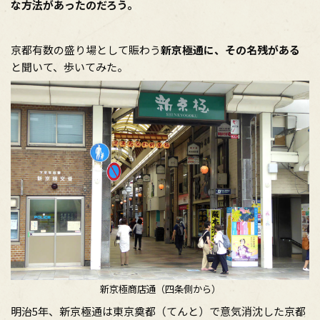
な方法があったのだろう。
京都有数の盛り場として賑わう
新京極通に、その名残がある
と聞いて、歩いてみた。
新京極商店通（四条側から）
明治5年、新京極通は東京奠都（てんと）で意気消沈した京都