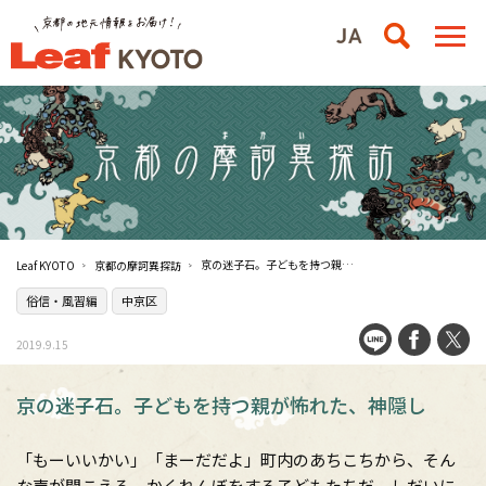
京の迷子石。子どもを持つ親が怖れた、神隠し
Leaf KYOTO
京都の摩訶異探訪
俗信・風習編
中京区
2019.9.15
京の迷子石。子どもを持つ親が怖れた、神隠し
「もーいいかい」「まーだだよ」町内のあちこちから、そん
な声が聞こえる。かくれんぼをする子どもたちだ。しだいに