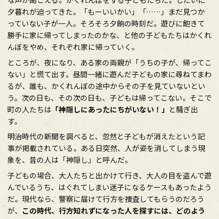
夕暮れが迫ってきた。「もーいいかい」「……」まだ見つか
っていない子が一人。そろそろ夕餉の時刻だ。遊びに飽きて
勝手に家に帰ってしまったのかな、と他の子どもたちはかくれ
んぼをやめ、それぞれ家に帰っていく。
ところが、夜になり、ある家の両親が「うちの子が、帰ってこ
ない」と慌て出す。昼間一緒に遊んだ子どもの家に尋ねてまわ
るが、誰も、かくれんぼの途中からその子を見ていないとい
う。次の日も、その次の日も、子どもは帰ってこない。そこで
町の人たちは
「神隠しにあったにちがいない！」
と騒ぎ出
す。
明治時代の新聞を調べると、忽然と子どもが消えたという記
事が掲載されている。ある日突然、人が姿を消してしまう現
象を、昔の人は「神隠し」と呼んだ。
子どもの場合、大人たちと出かけて行き、大人の目を盗んで遊
んでいるうち、はぐれてしまい迷子になるケースもあったよう
だ。現代なら、警察に届けて行方を捜査してもらうのだろう
が、
この時代、行方知れずになった人を探すには、どのよう