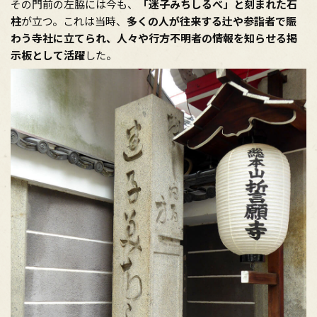
その門前の左脇には今も、
「迷子みちしるべ」と刻まれた石
柱
が立つ。これは当時、
多くの人が往来する辻や参詣者で賑
わう寺社に立てられ、人々や行方不明者の情報を知らせる掲
示板として活躍
した。