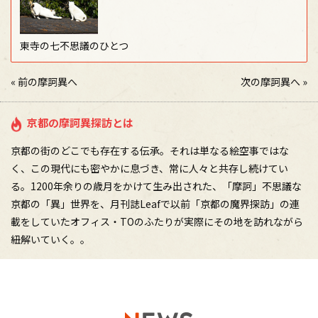
東寺の七不思議のひとつ
«
前の摩訶異へ
次の摩訶異へ
»
京都の摩訶異探訪とは
京都の街のどこでも存在する伝承。それは単なる絵空事ではな
く、この現代にも密やかに息づき、常に人々と共存し続けてい
る。1200年余りの歳月をかけて生み出された、「摩訶」不思議な
京都の「異」世界を、月刊誌Leafで以前「京都の魔界探訪」の連
載をしていたオフィス・TOのふたりが実際にその地を訪れながら
紐解いていく。。