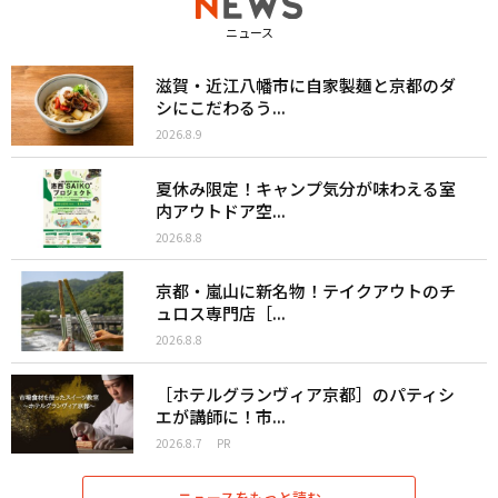
ニュース
滋賀・近江八幡市に自家製麺と京都のダ
シにこだわるう...
2026.8.9
夏休み限定！キャンプ気分が味わえる室
内アウトドア空...
2026.8.8
京都・嵐山に新名物！テイクアウトのチ
ュロス専門店［...
2026.8.8
［ホテルグランヴィア京都］のパティシ
エが講師に！市...
2026.8.7
PR
ニュースをもっと読む