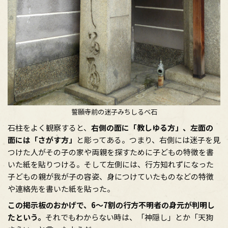
誓願寺前の迷子みちしるべ石
石柱をよく観察すると、
右側の面に「教しゆる方」、左面の
面には「さがす方」
と彫ってある。つまり、右側には迷子を見
つけた人がその子の家や両親を探すために子どもの特徴を書
いた紙を貼りつける。そして左側には、行方知れずになった
子どもの親が我が子の容姿、身につけていたものなどの特徴
や連絡先を書いた紙を貼った。
この掲示板のおかげで、6～7割の行方不明者の身元が判明し
たという。
それでもわからない時は、「神隠し」とか「天狗