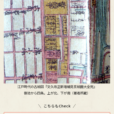
江戸時代の古絵図『文久改正新増細見京絵圖大全完』
御池から四条。上が北、下が南（著者所蔵）
こちらもCheck