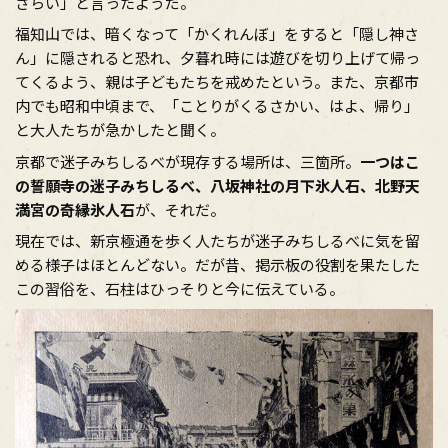
さらい」と言ったようだ。
福知山では、暗くなって「かくれんぼ」をすると「隠し神さ
ん」に隠されると恐れ、夕暮れ時には遊びを切り上げて帰っ
てくるよう、親は子どもたちを戒めたという。また、京都市
内でも昭和中頃まで、「ことりがくるさかい、はよ、帰り」
と大人たちが急かしたと聞く。
京都で迷子みちしるべが現存する場所は、三箇所。
一つはこ
の誓願寺の迷子みちしるべ、八坂神社の月下氷人石、北野天
満宮の奇縁氷人石
が、それだ。
現在では、新京極通を歩く人たちが迷子みちしるべに気を留
める様子はほとんどない。だが昔、掲示板の役割を果たした
この習俗を、石柱はひっそりと今に伝えている。