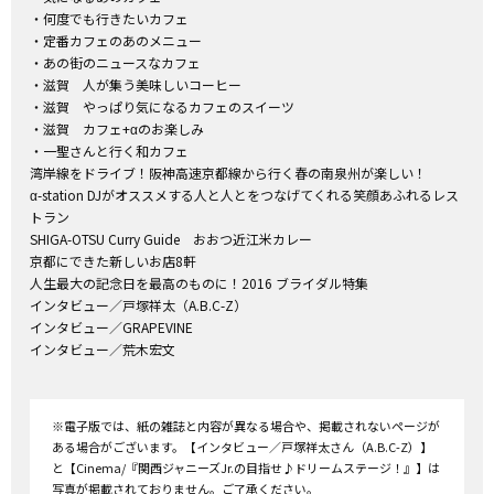
・何度でも行きたいカフェ
・定番カフェのあのメニュー
・あの街のニュースなカフェ
・滋賀 人が集う美味しいコーヒー
・滋賀 やっぱり気になるカフェのスイーツ
・滋賀 カフェ+αのお楽しみ
・一聖さんと行く和カフェ
湾岸線をドライブ！阪神高速京都線から行く春の南泉州が楽しい！
α-station DJがオススメする人と人とをつなげてくれる笑顔あふれるレス
トラン
SHIGA-OTSU Curry Guide おおつ近江米カレー
京都にできた新しいお店8軒
人生最大の記念日を最高のものに！2016 ブライダル特集
インタビュー／戸塚祥太（A.B.C-Z）
インタビュー／GRAPEVINE
インタビュー／荒木宏文
※電子版では、紙の雑誌と内容が異なる場合や、掲載されないページが
ある場合がございます。【インタビュー／戸塚祥太さん（A.B.C-Z）】
と【Cinema/『関西ジャニーズJr.の目指せ♪ドリームステージ！』】は
写真が掲載されておりません。ご了承ください。