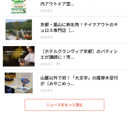
内アウトドア空...
2026.8.8
京都・嵐山に新名物！テイクアウトのチ
ュロス専門店［...
2026.8.8
［ホテルグランヴィア京都］のパティシ
エが講師に！市...
2026.8.7
PR
山麓以外で初！「大文字」の護摩木受付
が［みやこめっ...
2026.8.6
ニュースをもっと読む