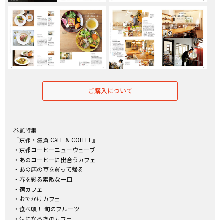
ご購入について
巻頭特集
『京都・滋賀 CAFE & COFFEE』
・京都コーヒーニューウェーブ
・あのコーヒーに出合うカフェ
・あの店の豆を買って帰る
・春を彩る素敵な一皿
・宿カフェ
・おでかけカフェ
・食べ頃！ 旬のフルーツ
・気になるあのカフェ