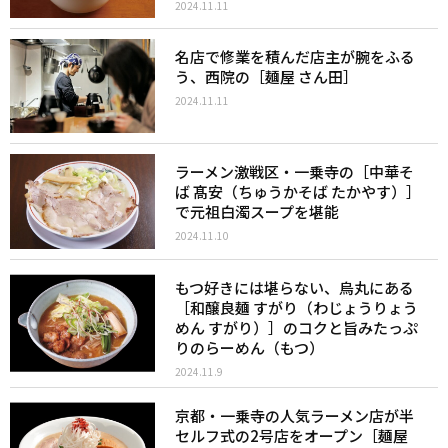
2024.11.11
名店で修業を積んだ店主が腕をふる
う、西院の［麺屋 さん田］
2024.11.11
ラーメン激戦区・一乗寺の［中華そ
ば 髙安（ちゅうかそば たかやす）］
で元祖白濁スープを堪能
2024.11.10
もつ好きには堪らない、烏丸にある
［和醸良麺 すがり（わじょうりょう
めん すがり）］のコクと旨みたっぷ
りのらーめん（もつ）
2024.11.9
京都・一乗寺の人気ラーメン店が半
セルフ式の2号店をオープン［麺屋