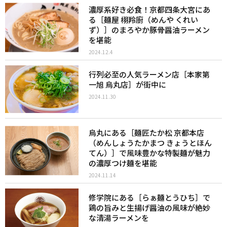
濃厚系好き必食！京都四条大宮にあ
る［麺屋 栩羚廚（めんや くれい
ず）］のまろやか豚骨醤油ラーメン
を堪能
2024.12.4
行列必至の人気ラーメン店［本家第
一旭 烏丸店］が街中に
2024.11.30
烏丸にある［麺匠たか松 京都本店
（めんしょうたかまつ きょうとほん
てん）］で風味豊かな特製麺が魅力
の濃厚つけ麺を堪能
2024.11.14
修学院にある［らぁ麺とうひち］で
鶏の旨みと生揚げ醤油の風味が絶妙
な清湯ラーメンを