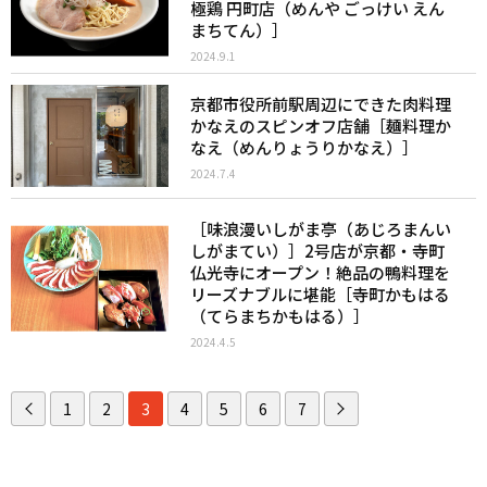
極鶏 円町店（めんや ごっけい えん
まちてん）］
2024.9.1
京都市役所前駅周辺にできた肉料理
かなえのスピンオフ店舗［麺料理か
なえ（めんりょうりかなえ）］
2024.7.4
［味浪漫いしがま亭（あじろまんい
しがまてい）］2号店が京都・寺町
仏光寺にオープン！絶品の鴨料理を
リーズナブルに堪能［寺町かもはる
（てらまちかもはる）］
2024.4.5
1
2
3
4
5
6
7