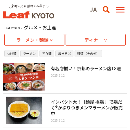
グルメ・お土産
Leaf KYOTO
ラーメン・麺類
ディナー
つけ麺
ラーメン
担々麺
焼きそば
麺類（その他）
有名店揃い！京都のラーメン店18選
2025.2.12
インパクト大！［麺屋 極鶏 ］で鶏だ
く®︎かぶりつきメンマラーメンが販売
中
2025.2.12