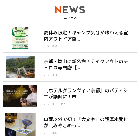
ニュース
夏休み限定！キャンプ気分が味わえる室
内アウトドア空...
2026.8.8
京都・嵐山に新名物！テイクアウトのチ
ュロス専門店［...
2026.8.8
［ホテルグランヴィア京都］のパティシ
エが講師に！市...
2026.8.7
PR
山麓以外で初！「大文字」の護摩木受付
が［みやこめっ...
2026.8.6