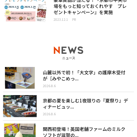
場をもっと知っておくれやす プレ
ゼントキャンペーン』を実施
2023.12.1
PR
ニュース
山麓以外で初！「大文字」の護摩木受付
が［みやこめっ...
2026.8.6
京都の夏を楽しむ1夜限りの『夏祭り』デ
ィナービュッ...
2026.8.6
関西初登場！英国老舗ファームのミルク
ソフトが滋賀の...