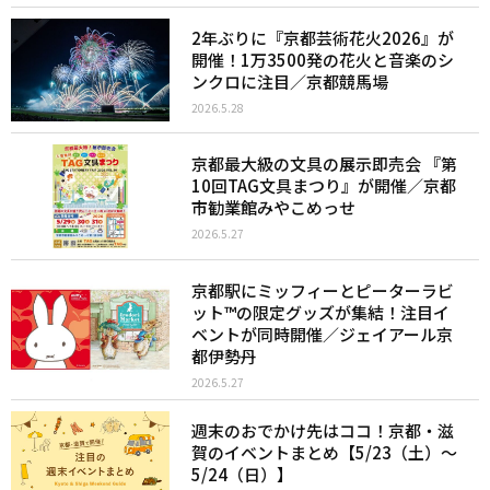
2年ぶりに『京都芸術花火2026』が
開催！1万3500発の花火と音楽のシ
ンクロに注目／京都競馬場
2026.5.28
京都最大級の文具の展示即売会 『第
10回TAG文具まつり』が開催／京都
市勧業館みやこめっせ
2026.5.27
京都駅にミッフィーとピーターラビ
ット™︎の限定グッズが集結！注目イ
ベントが同時開催／ジェイアール京
都伊勢丹
2026.5.27
週末のおでかけ先はココ！京都・滋
賀のイベントまとめ【5/23（土）〜
5/24（日）】