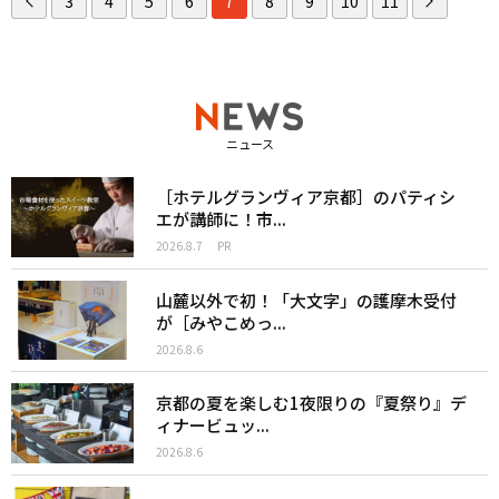
3
4
5
6
7
8
9
10
11
ニュース
［ホテルグランヴィア京都］のパティシ
エが講師に！市...
2026.8.7
PR
山麓以外で初！「大文字」の護摩木受付
が［みやこめっ...
2026.8.6
京都の夏を楽しむ1夜限りの『夏祭り』デ
ィナービュッ...
2026.8.6