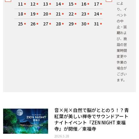
11
12
13
14
15
16
17
によ
り、イ
18
19
20
21
22
23
24
ベント
の中
25
26
27
28
29
30
31
止・延
期およ
び、施
設の営
業時間
変更や
休業の
場合が
ござい
ます。
音×光×自然で脳がととのう！？青
紅葉が美しい禅寺でサウンドアート
ナイトイベント『ZEN NIGHT 東福
寺』が開催／東福寺
2026.5.28