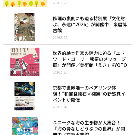
2026.5.22
修理の裏側にも迫る特別展『文化財
よ、永遠に2026』が開催中／泉屋博
古館
2026.5.22
世界的絵本作家の魅力に迫る『エド
ワード・ゴーリー 秘密のメッセージ
展』が開催／美術館「えき」KYOTO
2026.5.21
京都で世界唯一のペアリング体
験！“和宙食懐石×獺祭”の新感覚イ
ベントが開催
2026.5.20
ユニークな海の生き物が大集合！
『海の骨なしどうぶつの世界』が開
催中／京都水族館