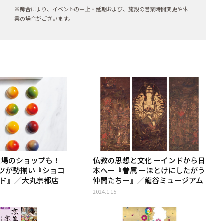
※都合により、イベントの中止・延期および、施設の営業時間変更や休
業の場合がございます。
初登場のショップも！
仏教の思想と文化 ーインドから日
ツが勢揃い『ショコ
本へー『眷属 ーほとけにしたがう
ード』／大丸京都店
仲間たちー』／龍谷ミュージアム
2024.1.15