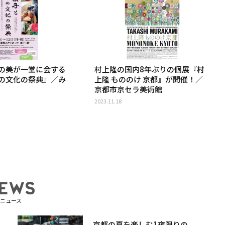
の美が一堂に会する
村上隆の国内8年ぶりの個展『村
の文化の祭典』／み
上隆 もののけ 京都』が開催！／
京都市京セラ美術館
2023.11.18
ニュース
京都の夏を楽しむ1夜限りの