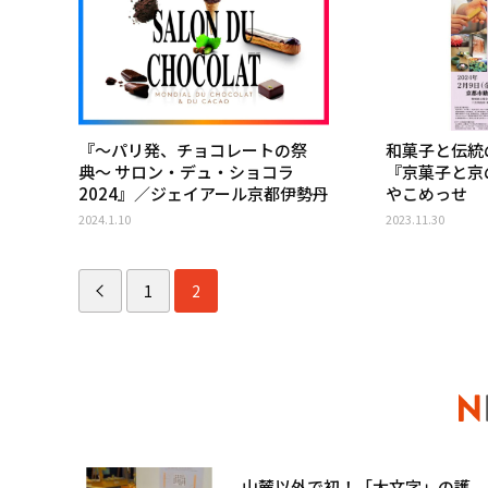
『〜パリ発、チョコレートの祭
和菓子と伝統
典〜 サロン・デュ・ショコラ
『京菓子と京
2024』／ジェイアール京都伊勢丹
やこめっせ
2024.1.10
2023.11.30
1
2
山麓以外で初！「大文字」の護