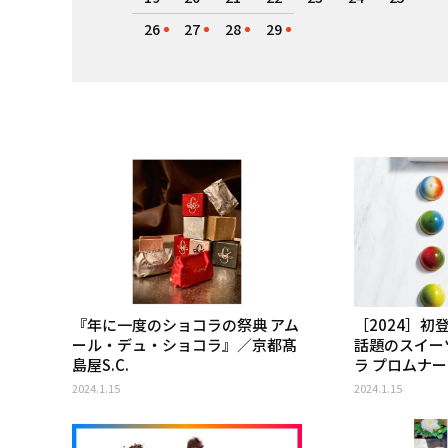
26
27
28
29
『年に一度のショコラの祭典 アム
［2024］
ール・デュ・ショコラ』／京都髙
話題のスイー
島屋S.C.
ラ プロムナ
2024.1.15
2024.1.15